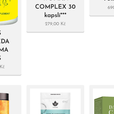
COMPLEX 30
69
kapslí***
279,00
Kč
S
EDA
MA
S
Kč