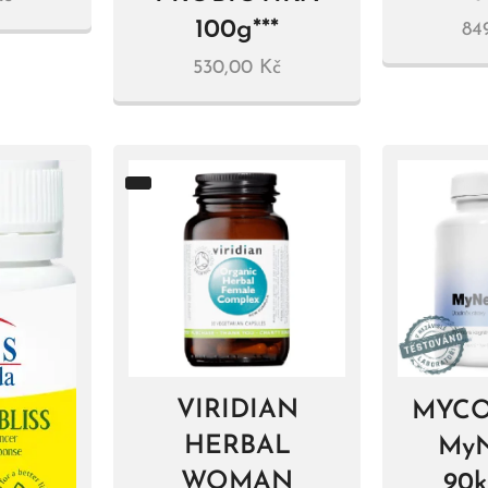
100g***
84
530,00
Kč
VIRIDIAN
MYCO
HERBAL
My
WOMAN
90k