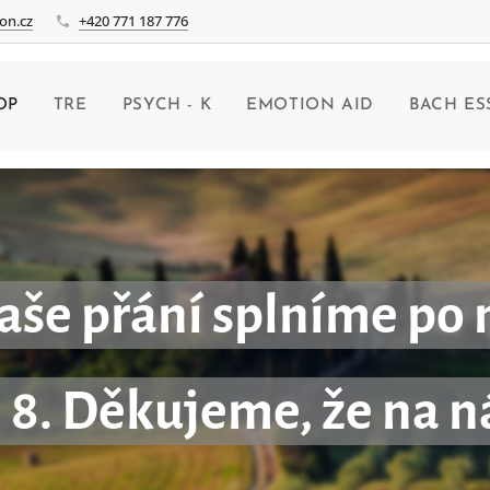
on.cz
+420 771 187 776
OP
TRE
PSYCH - K
EMOTION AID
BACH ES
e přání splníme po ná
. 8. Děkujeme, že na n