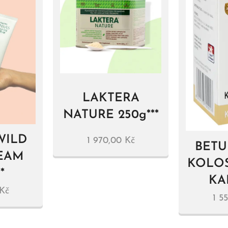
LAKTERA
NATURE 250g***
WILD
1 970,00
Kč
BETU
EAM
KOLO
*
KAP
Kč
1 5