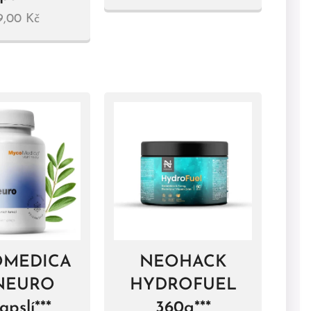
9,00
Kč
MEDICA
NEOHACK
NEURO
HYDROFUEL
apslí***
360g***