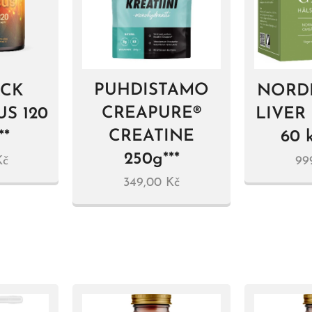
PUHDISTAMO
CK
NORD
CREAPURE®
S 120
LIVER
CREATINE
**
60 k
250g***
č
99
349,00
Kč