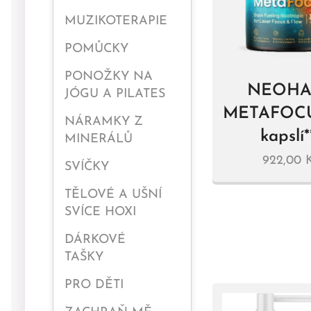
MUZIKOTERAPIE
POMŮCKY
PONOŽKY NA
NEOHA
JÓGU A PILATES
METAFOCU
NÁRAMKY Z
kapslí*
MINERÁLŮ
922,00
K
SVÍČKY
TĚLOVÉ A UŠNÍ
SVÍCE HOXI
DÁRKOVÉ
TAŠKY
PRO DĚTI