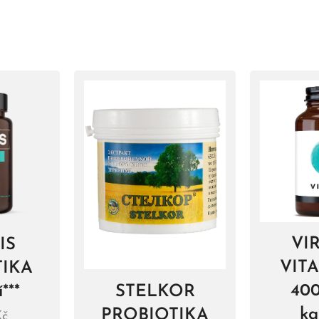
VI
IS
VIT
TIKA
400
***
STELKOR
ka
PROBIOTIKA
č