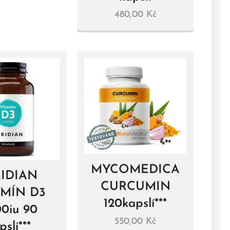
480,00
Kč
MYCOMEDICA
RIDIAN
CURCUMIN
AMÍN D3
120kapslí***
0iu 90
550,00
Kč
pslí***