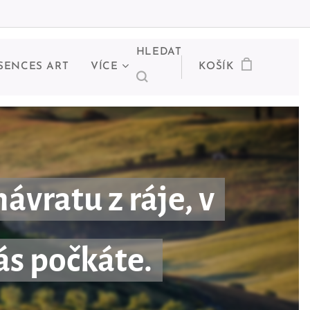
HLEDAT
SENCES ART
VÍCE
KOŠÍK
vratu z ráje, v
ás počkáte.