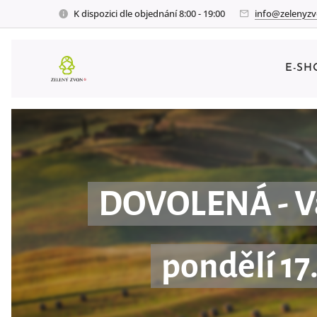
K dispozici dle objednání 8:00 - 19:00
info@zelenyzv
E-SH
DOVOLENÁ - Vaš
pondělí 17