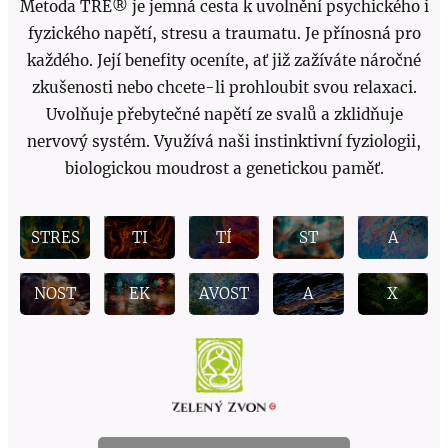
Metoda
TRE® je jemná cesta k uvolnění psychického i
fyzického napětí, stresu a traumatu. Je přínosná pro
každého. Její b
enefity oceníte, ať již zažíváte náročné
zkušenosti nebo chcete-li prohloubit svou relaxaci.
Uvolňuje přebytečné napětí ze svalů a zklidňuje
nervový systém. Využívá naši instinktivní fyziologii,
PERM
CHRO
biologickou moudrost a genetickou paměť.
ANEN
NICKÉ
TNÍ
BOLES
NAPĚ
ÚZKO
PANIK
STRES
TI
TÍ
ST
A
PODR
ÁŽDĚ
SMUT
NESP
ÚNAV
RELA
NOST
EK
AVOST
A
X