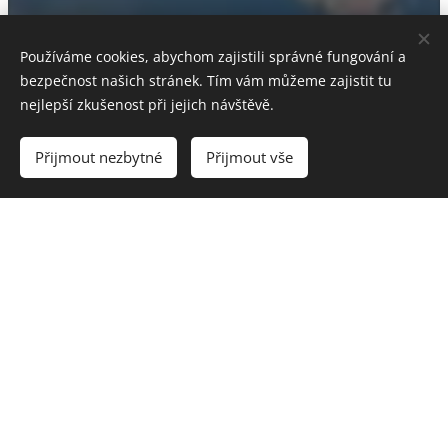
Používáme cookies, abychom zajistili správné fungování a
bezpečnost našich stránek. Tím vám můžeme zajistit tu
nejlepší zkušenost při jejich návštěvě.
Přijmout nezbytné
Přijmout vše