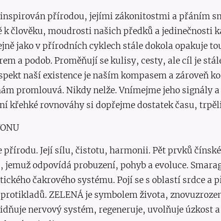
 inspirován přírodou, jejími zákonitostmi a přáním s
tě k člověku, moudrosti našich předků a jedinečnosti k
jně jako v přírodních cyklech stále dokola opakuje t
em a podob. Proměňují se kulisy, cesty, ale cíl je stál
aspekt naší existence je naším kompasem a zároveň ko
ám promlouvá. Nikdy nelže. Vnímejme jeho signály a 
ní křehké rovnováhy si dopřejme dostatek času, trpěli
VONU
 přírodu. Její sílu, čistotu, harmonii. Pět prvků čín
 jemuž odpovídá probuzení, pohyb a evoluce. Smar
ického čakrového systému. Pojí se s oblastí srdce a př
 protikladů. ZELENÁ je symbolem života, znovuzrozen
lidňuje nervový systém, regeneruje, uvolňuje úzkost 