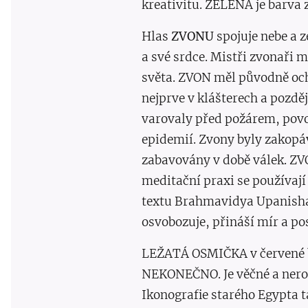
kreativitu. ZELENÁ je barva z
Hlas
ZVONU
spojuje nebe a 
a své srdce. Mistři zvonaři m
světa. ZVON měl původně ochr
nejprve v klášterech a pozdě
varovaly před požárem, povod
epidemií. Zvony byly zakopá
zabavovány v době válek. ZVO
meditační praxi se používají 
textu Brahmavidya Upanishad
osvobozuje, přináší mír a pos
LEŽATÁ OSMIČKA v červené ba
NEKONEČNO. Je věčné a neroz
Ikonografie starého Egypta t