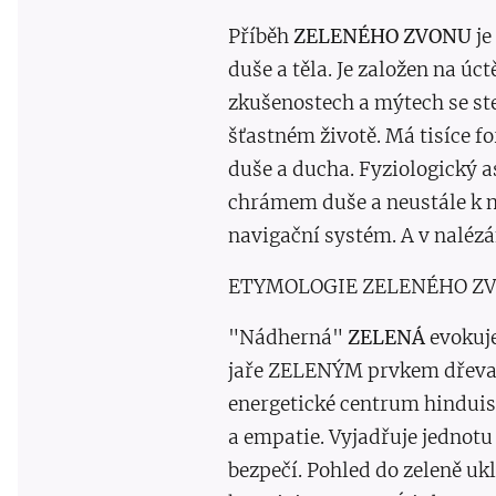
Příběh
ZELENÉHO ZVONU
je
duše a těla. Je založen na úc
zkušenostech a mýtech se ste
šťastném životě. Má tisíce for
duše a ducha. Fyziologický 
chrámem duše a neustále k n
navigační systém. A v nalézá
ETYMOLOGIE ZELENÉHO Z
"Nádherná"
ZELENÁ
evokuje
jaře ZELENÝM prvkem dřeva,
energetické centrum hinduist
a empatie. Vyjadřuje jednotu
bezpečí. Pohled do zeleně uk