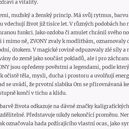
draví a vitality.
zemi, mužský a ženský princip. Má svůj rytmus, barvu, 
u vdechují život již tisíce let. V různých podobách h
anou funkci. Jako ozdoba či amulet chránil svého nosi
ji i mimo ně, ZVONY zvaly k modlitbám, oznamovaly dů
ní, útokem. V magické rovině odpuzovaly zlé síly a 
vány do země jako součást pokladů, ale i pro záchran
NY jsou opředeny pověstmi a legendami, podle kterých
k očistě těla, mysli, ducha i prostoru a uvolňují ene
 se uvádí, že prvotní slabika Om se přirovnávaná k
tupně končí v tichu a klidu.
rvě života odkazuje na dávné značky kaligrafických 
dělitelné. Představuje nikdy nekončící proměnu. Nem
ak označovala hada požírajícího vlastní ocas, jako 