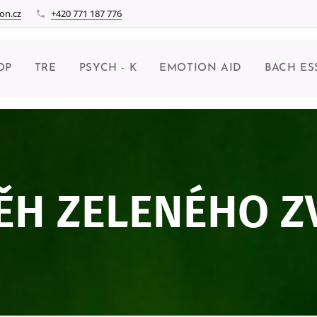
on.cz
+420 771 187 776
OP
TRE
PSYCH - K
EMOTION AID
BACH ES
ĚH ZELENÉHO 