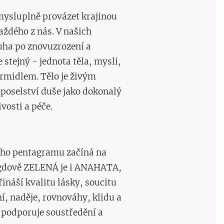
mysluplně provázet krajinou
aždého z nás. V našich
ouha po znovuzrození a
e stejný - jednota těla, mysli,
rmidlem. Tělo je živým
poselství duše jako dokonalý
vosti a péče.
ského pentagramu začíná na
agdově ZELENÁ je i ANAHATA,
ináší kvalitu lásky, soucitu
í, naděje, rovnováhy, klidu a
a podporuje soustředění a