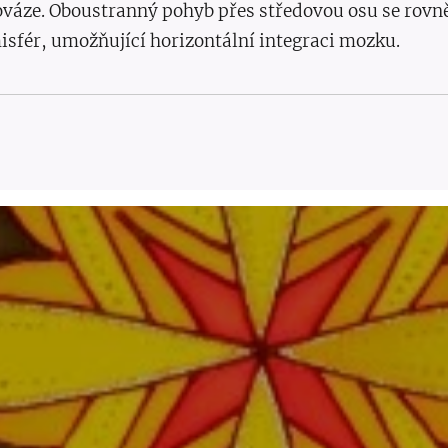
váze. Oboustranný pohyb přes středovou osu se rovněž
fér, umožňující horizontální integraci mozku.