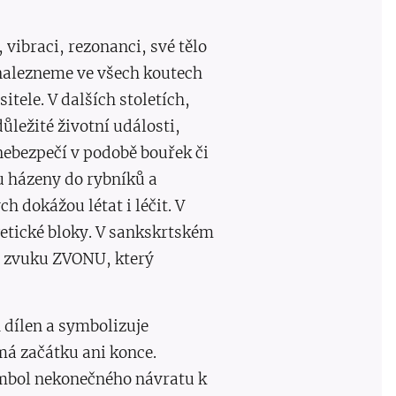
vibraci, rezonanci, své tělo
o nalezneme ve všech koutech
tele. V dalších stoletích,
ležité životní události,
nebezpečí v podobě bouřek či
u házeny do rybníků a
 dokážou létat i léčit. V
rgetické bloky. V sankskrtském
e zvuku ZVONU, který
dílen a symbolizuje
á začátku ani konce.
symbol nekonečného návratu k