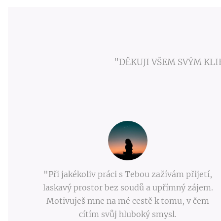
"DĚKUJI VŠEM SVÝM KLI
"Při jakékoliv práci s Tebou zažívám přijetí,
laskavý prostor bez soudů a upřímný zájem.
Motivuješ mne na mé cestě k tomu, v čem
cítím svůj hluboký smysl.