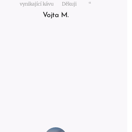
vynikající kávu 😄 Děkuji🙏😊“
Vojta M.