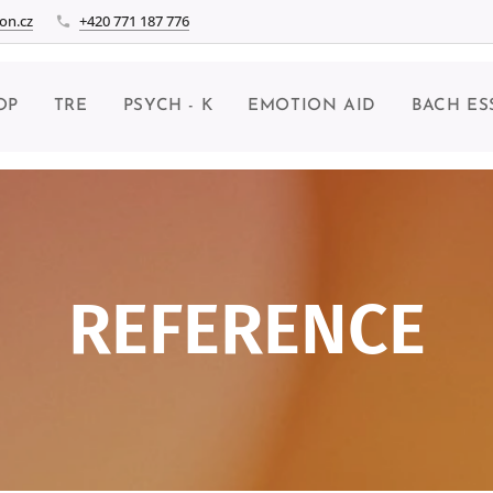
on.cz
+420 771 187 776
OP
TRE
PSYCH - K
EMOTION AID
BACH ES
REFERENCE