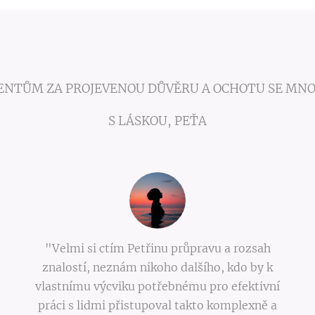
ENTŮM ZA PROJEVENOU DŮVĚRU A OCHOTU SE MNOU
S LÁSKOU, PEŤA
"Velmi si ctím Petřinu průpravu a rozsah
znalostí, neznám nikoho dalšího, kdo by k
vlastnímu výcviku potřebnému pro efektivní
práci s lidmi přistupoval takto komplexně a