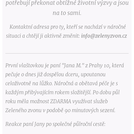
potřebují překonat obtížné životní výzvy a jsou
na to sami.
Kontaktní adresa pro ty, kteří se nachází v náročné
situaci a chtějí ji aktivně změnit:
info@zelenyzvon.cz
První vlaštovkou je paní "Jana M." z Prahy 10, která
pečuje o dnes již dospělou dceru, upoutanou
celoživotně na lůžko. Náročná a obětavá péče je s
každým přibývajícím rokem složitější. Po dobu půl
roku měla možnost ZDARMA využívat služeb
Zeleného zvonu v podobě 90 minutových sezení.
Reakce paní Jany po společné půlroční cestě: