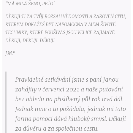
"MÁ MILÁ ŽENO, PEŤO!
DĚKUJI TI ZA TVŮJ ROZSAH VĚDOMOSTÍ A ZÁROVEŇ CITU,
KTERÝM DOKÁŽEŠ BÝT NÁPOMOCNÁ V MÉM ŽIVOTĚ.
TECHNIKY, KTERÉ POUŽÍVÁŠ JSOU VELICE ZAJÍMAVÉ.
DĚKUJI, DĚKUJI, DĚKUJI.
J.M."
Pravidelné setkávání jsme s paní Janou
zahájily v červenci 2021 a naše putování
bez ohledu na přislíbený půl rok trvá dál...
Jednak mne o to požádala, jednak mi tato
forma pomoci dává hluboký smysl. Děkuji
za důvěru a za společnou cestu.