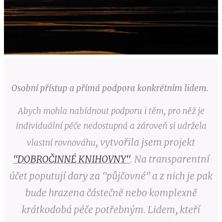
Osobní přístup a přímá podpora konkrétním lidem.
Abych mohla nabídnout podporu i těm, pro něž je
individuální péče nedostupná a zároveň si udržela
, vytvořila jsem
projekt
vlastní
rovnováhu
"DOBROČINNÉ KNIHOVNY"
. Na transparentní
účet poputují dary za "půjčovné" a z nich je pak
bude hrazena částečně nebo komplexně
krátkodobá péče potřebným. Lidem, kteří