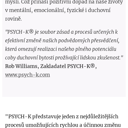
mysli. Což přináší pozitivní dopad na naše životy
v mentální, emocionální, fyzické i duchovní
rovině.
"PSYCH-K® je soubor zásad a procesů určených k
efektivní změně našich podvědomých přesvědčení,
která omezují realizaci našeho plného potenciálu
coby duchovní bytosti prožívající lidskou zkušenost."
Rob Williams, Zakladatel PSYCH-K®,
www.psych-k.com
"PSYCH-K představuje jeden z nejdůležitějších
procesů umožňujících rychlou a účinnou změnu