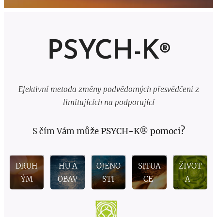
PSYCH-K
®
Efektivní metoda změny podvědomých přesvědčení z
VZTA
NALE
PŘEK
limitujících na podporující
H K
ZENÍ
ONÁN
ZLEPŠ
SOBĚ
ZVLÁ
KLIDU
Í
ENÍ
?
PSYCH-K® pomoci
S čím Vám může
I
DÁNÍ
A
TĚŽK
KVALI
K
STRAC
SPOK
É
TY
DRUH
HU A
OJENO
SITUA
ŽIVOT
ÝM
OBAV
STI
CE
A