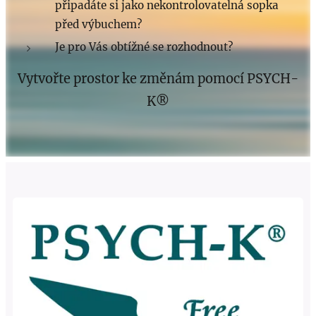
připadáte si jako nekontrolovatelná sopka
před výbuchem?
Je pro Vás obtížné se rozhodnout?
Vytvořte prostor ke změnám pomocí PSYCH-
K®