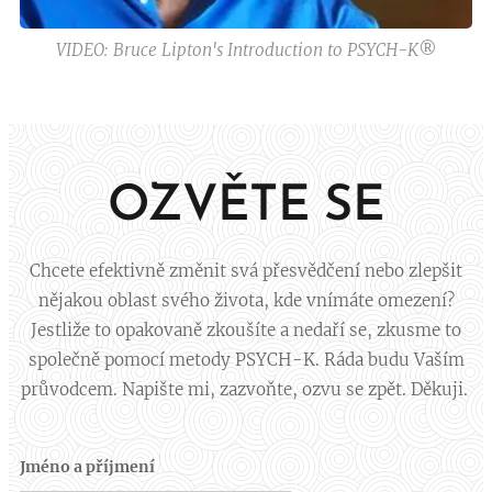
VIDEO: Bruce Lipton's Introduction to PSYCH-K®
OZVĚTE SE
Chcete efektivně změnit svá přesvědčení nebo zlepšit
nějakou oblast svého života, kde vnímáte omezení?
Jestliže to opakovaně zkoušíte a nedaří se, zkusme to
společně pomocí metody PSYCH-K. Ráda budu Vaším
průvodcem. Napište mi, zazvoňte, ozvu se zpět. Děkuji.
Jméno a příjmení