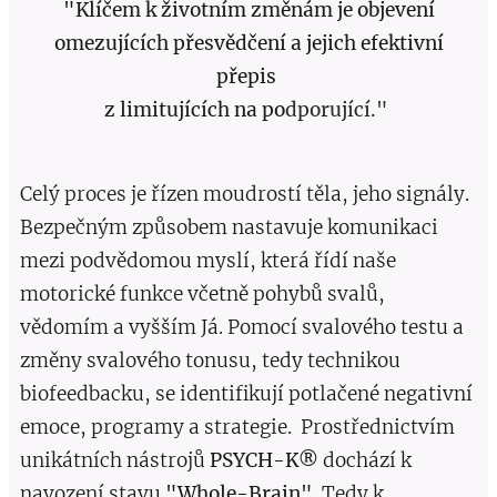
"Klíčem k životním změnám je objevení
omezujících přesvědčení a jejich efektivní
přepis
z limitujících na po
dporující."
Celý proces je řízen moudrostí těla, jeho signály.
Bezpečným způsobem nastavuje komunikaci
mezi podvědomou myslí, která řídí naše
motorické funkce včetně pohybů svalů,
vědomím a vyšším Já. Pomocí svalového testu a
změny svalového tonusu, tedy technikou
biofeedbacku, se identifikují potlačené negativní
emoce, programy a strategie. Prostřednictvím
unikátních nástrojů
PSYCH-K®
dochází k
navození stavu
"Whole-Brain"
. Tedy k