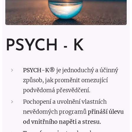
PSYCH - K
PSYCH-K®
je jednoduchý a účinný
způsob, jak proměnit omezující
podvědomá přesvědčení.
Pochopení a uvolnění vlastních
nevědomých programů
přináší úlevu
od vnitřního napěti a stresu.