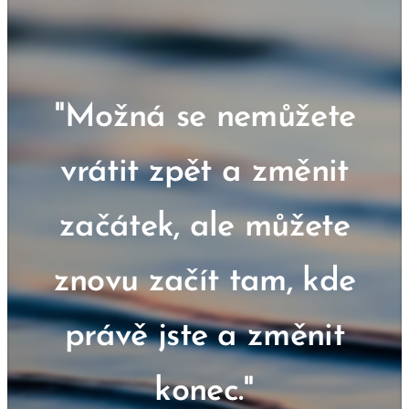
"Možná se nemůžete
vrátit zpět a změnit
začátek, ale můžete
znovu začít tam, kde
právě jste a změnit
konec."