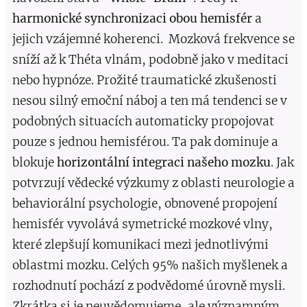
harmonické synchronizaci obou hemisfér
a
jejich vzájemné koherenci. Mozková frekvence se
sníží až k Théta vlnám, podobně jako v meditaci
nebo hypnóze. Prožité traumatické zkušenosti
nesou silný emoční náboj a ten má tendenci se v
podobných situacích automaticky propojovat
pouze s jednou hemisférou. Ta pak dominuje a
blokuje
horizontální integraci našeho mozku
. Jak
potvrzují vědecké výzkumy z oblasti neurologie a
behaviorální psychologie, obnovené propojení
hemisfér vyvolává symetrické mozkové vlny,
které zlepšují komunikaci mezi jednotlivými
oblastmi mozku. Celých 95% našich myšlenek a
rozhodnutí pochází z podvědomé úrovně mysli.
Zkrátka si je neuvědomujeme, ale významným