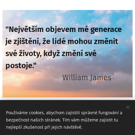
"Největším objevem mé generace
je zjištění, že lidé mohou změnit
své životy, když změní své
postoje."
William James
ZELENÝ ZVON - GREENBELLWORLD S.R.O.
Používáme cookies, abychom zajistili správné fungování a
info@zelenyzvon.cz
bezpečnost našich stránek. Tím vám můžeme zajistit tu
Všechna práva vyhrazena 2020
nejlepší zkušenost při jejich návštěvě.