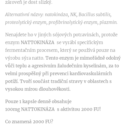
zároveň je dost slizký.
Alternativní názvy: natokináza, NK, Bacillus subtilis,
proteolytický enzym, profibrinolytický enzym, plazmin.
Nenajdete ho v jiných sójových potravinách, protože
enzym
NATTOKINÁZA
se vyrábí specifickým
fermentačním procesem, který se používá pouze na
výrobu sýra natto.
Tento enzym je mimořádně odolný
vůči teplu a agresivním žaludečním kyselinám, za to
velmi prospěšný při prevenci kardiovaskulárních
potíží. Tvoří součást tradiční stravy v oblastech s
vysokou mírou dlouhověkosti.
Pouze 1 kapsle denně obsahuje
100mg
NATTOKINÁZA
s aktivitou 2000 FU!
Co znamená 2000 FU?