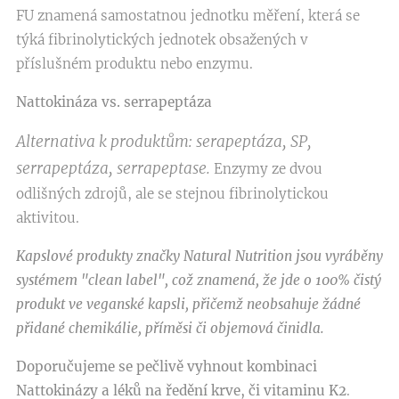
FU znamená samostatnou jednotku měření, která se
týká fibrinolytických jednotek obsažených v
příslušném produktu nebo enzymu.
Nattokináza vs. serrapeptáza
Alternativa k produktům: serapeptáza, SP,
serrapeptáza, serrapeptase.
Enzymy ze dvou
odlišných zdrojů, ale se stejnou fibrinolytickou
aktivitou.
Kapslové produkty značky
Natural Nutrition
jsou vyráběny
systémem "
clean label
", což znamená, že jde o
100% čistý
produkt ve veganské kapsli,
přičemž neobsahuje
žádné
přidané chemikálie, příměsi či objemová činidla.
Doporučujeme se pečlivě vyhnout kombinaci
Nattokinázy a léků na ředění krve, či vitaminu K2
.