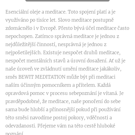
Esenciální oleje a meditace. Toto spojení platí a je
využíváno po tisíce let. Slovo meditace postupně
zdomácnělo i v Evropě. Přesto bývá účel meditace často
nepochopen. Zatímco správná meditace je jednou z
nejdůležitější činností, nesprávná je jednou z
nejpošetilejších. Existuje nespočet druhů meditace,
nespočet mentálních stavů a úrovní dosažení. Ať už je
naše úroveň ve zvládnutí umění meditace jakákoliv,
směs BEWIT MEDITATION může být při meditaci
naším účinným pomocníkem a přítelem. Každá
opravdová pomoc v procesu sebepoznání je vítaná. Je
pravděpodobné, že meditace, naše ponoření do sebe
sama bude hlubší a přínosnější pokud při používání
této směsi navodíme postoj pokory, vděčnosti a
odevzdanosti. Přejeme vám na této cestě hluboké
poznání.