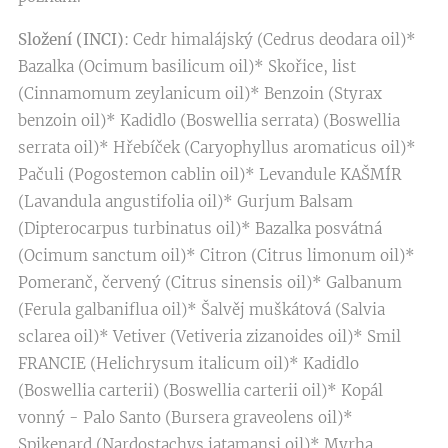
Složení (INCI)
: Cedr himalájský (Cedrus deodara oil)*
Bazalka (Ocimum basilicum oil)* Skořice, list
(Cinnamomum zeylanicum oil)* Benzoin (Styrax
benzoin oil)* Kadidlo (Boswellia serrata) (Boswellia
serrata oil)* Hřebíček (Caryophyllus aromaticus oil)*
Pačuli (Pogostemon cablin oil)* Levandule KAŠMÍR
(Lavandula angustifolia oil)* Gurjum Balsam
(Dipterocarpus turbinatus oil)* Bazalka posvátná
(Ocimum sanctum oil)* Citron (Citrus limonum oil)*
Pomeranč, červený (Citrus sinensis oil)* Galbanum
(Ferula galbaniflua oil)* Šalvěj muškátová (Salvia
sclarea oil)* Vetiver (Vetiveria zizanoides oil)* Smil
FRANCIE (Helichrysum italicum oil)* Kadidlo
(Boswellia carterii) (Boswellia carterii oil)* Kopál
vonný - Palo Santo (Bursera graveolens oil)*
Spikenard (Nardostachys jatamansi oil)* Myrha