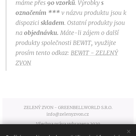
máme přes
9
0 vzorků
. Výrobky
s
označením
***
v
názvu produktu jsou k
dispozici
skladem
. Ostatní produkty jsou
na
objednávku.
Máte-li zájem o další
produkty společnosti BEWIT, využijte
prosím tento odkaz:
BEWIT - ZELENÝ
ZVON
ZELENÝ ZVON - GREENBELLWORLD S.R.O.
info@zelenyzvon.cz
Všechna práva vyhrazena 2020