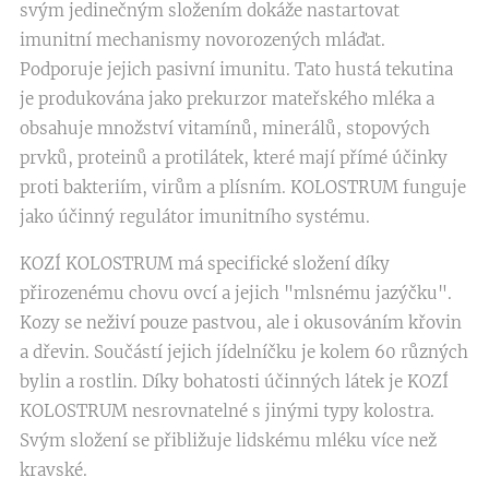
svým jedinečným složením dokáže nastartovat
imunitní mechanismy novorozených mláďat.
Podporuje jejich pasivní imunitu. Tato hustá tekutina
je produkována jako prekurzor mateřského mléka a
obsahuje množství vitamínů, minerálů, stopových
prvků, proteinů a protilátek, které mají přímé účinky
proti bakteriím, virům a plísním. KOLOSTRUM funguje
jako účinný regulátor imunitního systému.
KOZÍ KOLOSTRUM má specifické složení díky
přirozenému chovu ovcí a jejich "mlsnému jazýčku".
Kozy se neživí pouze pastvou, ale i okusováním křovin
a dřevin. Součástí jejich jídelníčku je kolem 60 různých
bylin a rostlin. Díky bohatosti účinných látek je KOZÍ
KOLOSTRUM nesrovnatelné s jinými typy kolostra.
Svým složení se přibližuje lidskému mléku více než
kravské.