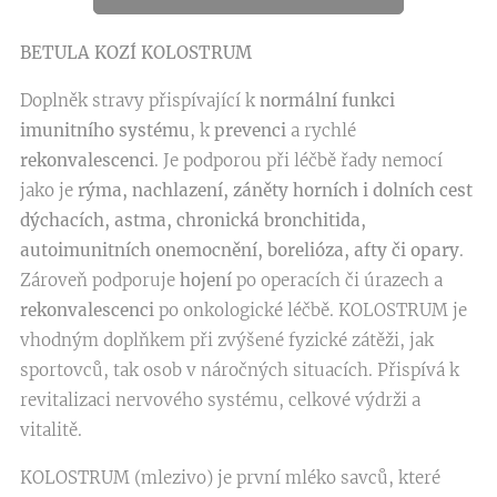
BETULA KOZÍ KOLOSTRUM
Doplněk stravy přispívající k
normální funkci
imunitního systému
, k
prevenci
a rychlé
rekonvalescenci
. Je podporou při léčbě řady nemocí
jako je
r
ýma, nachlazení, záněty horních i dolních cest
dýchacích, astma, chronická bronchitida,
autoimunitních onemocnění, borelióza, afty či opary
.
Zároveň podporuje
hojení
po operacích či úrazech a
rekonvalescenci
po onkologické léčbě. KOLOSTRUM je
vhodným doplňkem při zvýšené fyzické zátěži, jak
sportovců, tak osob v náročných situacích. Přispívá k
revitalizaci nervového systému, celkové výdrži a
vitalitě.
KOLOSTRUM (mlezivo) je první mléko savců, které