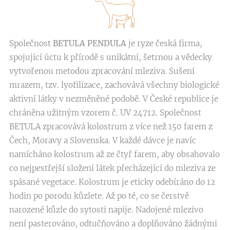
Společnost
BETULA PENDULA
je ryze česká firma,
spojující úctu k přírodě s unikátní, šetrnou a vědecky
vytvořenou metodou zpracování mleziva. Sušení
mrazem, tzv. lyofilizace, zachovává všechny biologické
aktivní látky v nezměněné podobě. V České republice je
chráněna užitným vzorem č. UV 24712. Společnost
BETULA zpracovává kolostrum z více než 150 farem z
Čech, Moravy a Slovenska. V každé dávce je navíc
namícháno kolostrum až ze čtyř farem, aby obsahovalo
co nejpestřejší složení látek přecházející do mleziva ze
spásané vegetace. Kolostrum je eticky odebíráno do 12
hodin po porodu kůzlete. Až po té, co se čerstvě
narozené kůzle do sytosti napije. Nadojené mlezivo
není pasterováno, odtučňováno a doplňováno žádnými