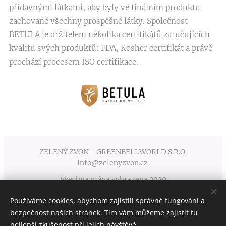
přídavnými látkami, aby byly ve finálním produktu
zachované všechny prospěšné látky. Společnost
BETULA je držitelem několika certifikátů zaručujících
kvalitu svých produktů: FDA, Kosher certifikát a právě
prochází procesem ISO certifikace.
ZELENÝ ZVON - GREENBELLWORLD S.R.O.
info@zelenyzvon.cz
Všechna práva vyhrazena 2020
Používáme cookies, abychom zajistili správné fungování a
Obchodní podmínky
Cookies
bezpečnost našich stránek. Tím vám můžeme zajistit tu
nejlepší zkušenost při jejich návštěvě.