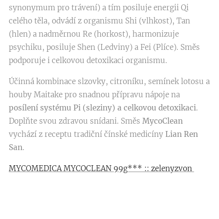
synonymum pro trávení) a tím posiluje energii Qi
celého těla, odvádí z organismu Shi (vlhkost), Tan
(hlen) a nadměrnou Re (horkost), harmonizuje
psychiku, posiluje Shen (Ledviny) a Fei (Plíce). Směs
podporuje i celkovou detoxikaci organismu.
Účinná kombinace slzovky, citroníku, semínek lotosu a
houby Maitake pro snadnou přípravu nápoje na
posílení systému Pi (sleziny) a celkovou detoxikaci
.
Doplňte svou zdravou snídani. Směs
MycoClean
vychází z receptu tradiční čínské medicíny
Lian Ren
San
.
MYCOMEDICA MYCOCLEAN 99g*** :: zelenyzvon