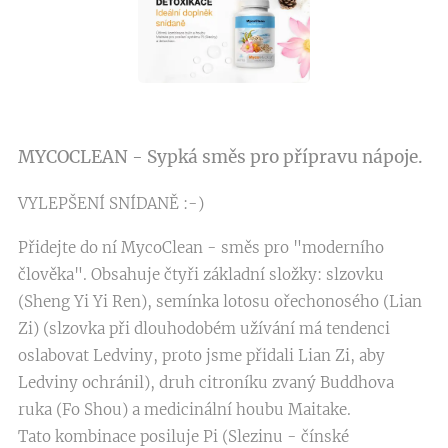
MYCOCLEAN - Sypká směs pro přípravu nápoje.
VYLEPŠENÍ SNÍDANĚ :-)
Přidejte do ní MycoClean - směs pro "moderního
člověka". Obsahuje čtyři základní složky: slzovku
(Sheng Yi Yi Ren), semínka lotosu ořechonosého (Lian
Zi) (slzovka při dlouhodobém užívání má tendenci
oslabovat Ledviny, proto jsme přidali Lian Zi, aby
Ledviny ochránil), druh citroníku zvaný Buddhova
ruka (Fo Shou) a medicinální houbu Maitake.
Tato kombinace posiluje Pi (Slezinu - čínské