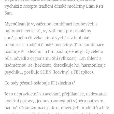
vychází z receptu tradiční čínské medicíny
Lian Ren
San
.
MycoClean
je vyváženou kombinací houbových a
bylinných extraktů, vytvořenou pro problémy
současného člověka, která vychází z hluboké
moudrosti tradiční čínské medicíny. Tato kombinace
posiluje Pi "slezinu" a tím posiluje energii Qi celého
těla, odvádí z organismu Shi (vlhkost), Tan (hlen) a
nadměrnou Re (horkost), detoxikuje ho, harmonizuje
psychiku, posiluje SHEN (ledviny) a FEI (plíce).
Co tedy přesně oslabuje PI (slezinu)?
Je to nepravidelné stravování, přejídání se, nedostatek
kvalitní potravy, jednostrannost při výběru potravin,
nadměrná konzumace cukru, mléčných produktů a bílé