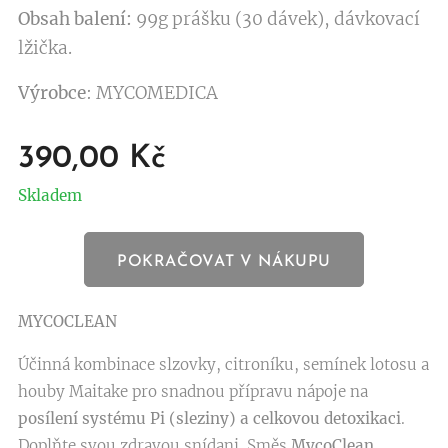
Obsah balení:
99g prášku (30 dávek), dávkovací
lžička.
Výrobce
: MYCOMEDICA
390,00
Kč
Skladem
POKRAČOVAT V NÁKUPU
MYCOCLEAN
Účinná kombinace slzovky, citroníku, semínek lotosu a
houby Maitake pro snadnou přípravu nápoje na
posílení systému Pi (sleziny) a celkovou detoxikaci
.
Doplňte svou zdravou snídani. Směs
MycoClean