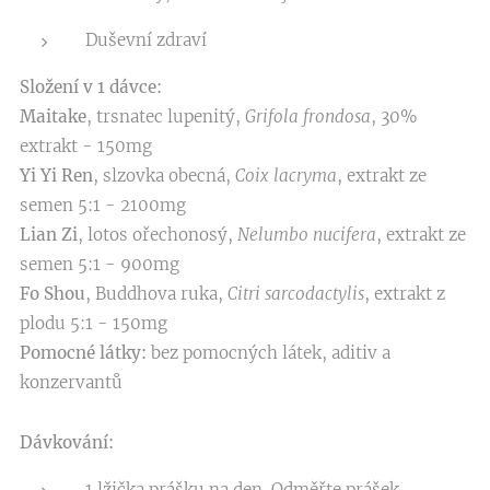
Duševní zdraví
Složení v 1 dávce:
Maitake
, trsnatec lupenitý,
Grifola frondosa
, 30%
extrakt - 150mg
Yi Yi Ren
, slzovka obecná,
Coix lacryma
, extrakt ze
semen 5:1 - 2100mg
Lian Zi
, lotos ořechonosý,
Nelumbo nucifera
, extrakt ze
semen 5:1 - 900mg
Fo Shou
, Buddhova ruka,
Citri sarcodactylis
, extrakt z
plodu 5:1 - 150mg
Pomocné látky:
bez pomocných látek, aditiv a
konzervantů
Dávkování:
1 lžička prášku na den. Odměřte prášek