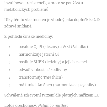
inzulínovou rezistenci), a proto se používá u
metabolických problémů.
Díky těmto vlastnosten je vhodný jako doplněk každé
zdravé snídaně.
Z pohledu čínské medicíny:
posiluje Qi PI (sleziny) a WEI (žaludku)
harmonizuje jaterní Qi
posiluje SHEN (ledviny) a jejich esenci
odvádí vlhkost a škodliviny
transformuje TAN (hlen)
má funkci An Shen (harmonizace psychiky)
Schválená zdravotní tvrzení dle platných nařízení EU:
Lotos ořechonosý
,
Nelumbo nucifera