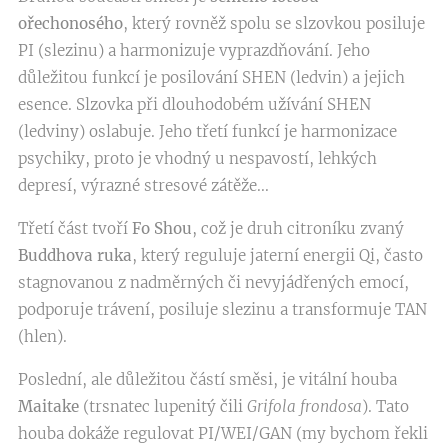
ořechonosého
, který rovněž spolu se slzovkou posiluje
PI (slezinu) a harmonizuje vyprazdňování. Jeho
důležitou funkcí je posilování SHEN (ledvin) a jejich
esence. Slzovka při dlouhodobém užívání SHEN
(ledviny) oslabuje. Jeho třetí funkcí je harmonizace
psychiky, proto je vhodný u nespavostí, lehkých
depresí, výrazné stresové zátěže...
Třetí část tvoří
Fo Shou
, což je druh citroníku zvaný
Buddhova ruka
, který reguluje jaterní energii Qi, často
stagnovanou z nadměrných či nevyjádřených emocí,
podporuje trávení, posiluje slezinu a transformuje TAN
(hlen).
Poslední, ale důležitou částí směsi, je vitální houba
Maitake
(trsnatec lupenitý čili
Grifola frondosa
). Tato
houba dokáže regulovat PI/WEI/GAN (my bychom řekli