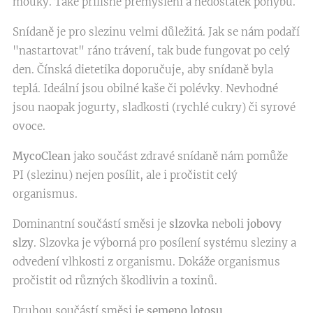
mouky. Také přílišné přemýšlení a nedostatek pohybu.
Snídaně je pro slezinu velmi důležitá. Jak se nám podaří
"nastartovat" ráno trávení, tak bude fungovat po celý
den. Čínská dietetika doporučuje, aby snídaně byla
teplá. Ideální jsou obilné kaše či polévky. Nevhodné
jsou naopak jogurty, sladkosti (rychlé cukry) či syrové
ovoce.
MycoClean
jako součást zdravé snídaně nám pomůže
PI (slezinu) nejen posílit, ale i pročistit celý
organismus.
Dominantní součástí směsi je
slzovka
neboli
jobovy
slzy
. Slzovka je výborná pro posílení systému sleziny a
odvedení vlhkosti z organismu. Dokáže organismus
pročistit od různých škodlivin a toxinů.
Druhou součástí směsi je
semeno lotosu