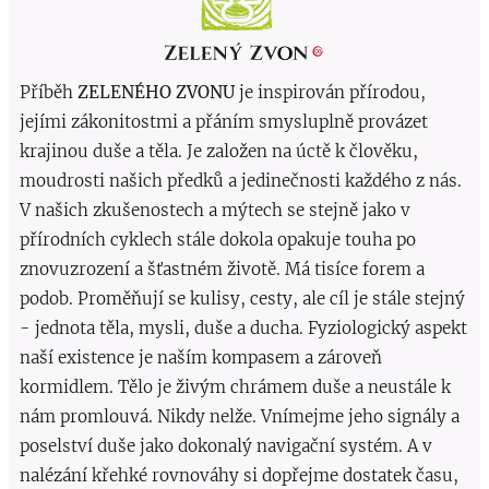
Příběh
ZELENÉHO ZVONU
je inspirován přírodou,
jejími zákonitostmi a přáním smysluplně provázet
krajinou duše a těla. Je založen na úctě k člověku,
moudrosti našich předků a jedinečnosti každého z nás.
V našich zkušenostech a mýtech se stejně jako v
přírodních cyklech stále dokola opakuje touha po
znovuzrození a šťastném životě. Má tisíce forem a
podob. Proměňují se kulisy, cesty, ale cíl je stále stejný
- jednota těla, mysli, duše a ducha. Fyziologický aspekt
naší existence je naším kompasem a zároveň
kormidlem. Tělo je živým chrámem duše a neustále k
nám promlouvá. Nikdy nelže. Vnímejme jeho signály a
poselství duše jako dokonalý navigační systém. A v
nalézání křehké rovnováhy si dopřejme dostatek času,