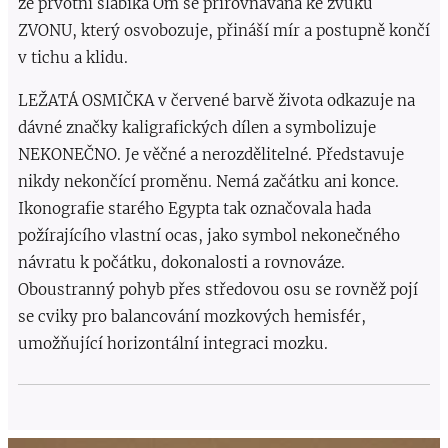
že prvotní slabika Om se přirovnávaná ke zvuku
ZVONU, který osvobozuje, přináší mír a postupně končí
v tichu a klidu.
LEŽATÁ OSMIČKA v červené barvě života odkazuje na
dávné značky kaligrafických dílen a symbolizuje
NEKONEČNO. Je věčné a nerozdělitelné. Představuje
nikdy nekončící proměnu. Nemá začátku ani konce.
Ikonografie starého Egypta tak označovala hada
požírajícího vlastní ocas, jako symbol nekonečného
návratu k počátku, dokonalosti a rovnováze.
Oboustranný pohyb přes středovou osu se rovněž pojí
se cviky pro balancování mozkových hemisfér,
umožňující horizontální integraci mozku.