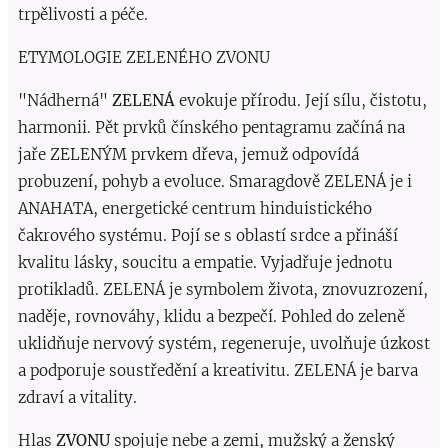
trpělivosti a péče.
ETYMOLOGIE ZELENÉHO ZVONU
"Nádherná"
ZELENÁ
evokuje přírodu. Její sílu, čistotu,
harmonii. Pět prvků čínského pentagramu začíná na
jaře ZELENÝM prvkem dřeva, jemuž odpovídá
probuzení, pohyb a evoluce. Smaragdově ZELENÁ je i
ANAHATA, energetické centrum hinduistického
čakrového systému. Pojí se s oblastí srdce a přináší
kvalitu lásky, soucitu a empatie. Vyjadřuje jednotu
protikladů. ZELENÁ je symbolem života, znovuzrození,
naděje, rovnováhy, klidu a bezpečí. Pohled do zeleně
uklidňuje nervový systém, regeneruje, uvolňuje úzkost
a podporuje soustředění a kreativitu. ZELENÁ je barva
zdraví a vitality.
Hlas
ZVONU
spojuje nebe a zemi, mužský a ženský