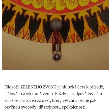
Filozofií
ZELENÉHO ZVONU
je hluboká úcta k přírodě,
k člověku a všemu živému. Každý je zodpovědný sám
za sebe a zároveň za svět, který vytváří. Ten je pak
ozvěnou svobody, důstojnosti, spokojenosti,