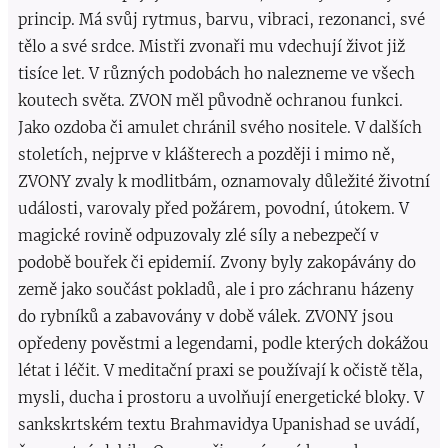
princip. Má svůj rytmus, barvu, vibraci, rezonanci, své
tělo a své srdce. Mistři zvonaři mu vdechují život již
tisíce let. V různých podobách ho nalezneme ve všech
koutech světa. ZVON měl původně ochranou funkci.
Jako ozdoba či amulet chránil svého nositele. V dalších
stoletích, nejprve v klášterech a později i mimo ně,
ZVONY zvaly k modlitbám, oznamovaly důležité životní
události, varovaly před požárem, povodní, útokem. V
magické rovině odpuzovaly zlé síly a nebezpečí v
podobě bouřek či epidemií. Zvony byly zakopávány do
země jako součást pokladů, ale i pro záchranu házeny
do rybníků a zabavovány v době válek. ZVONY jsou
opředeny pověstmi a legendami, podle kterých dokážou
létat i léčit. V meditační praxi se používají k očistě těla,
mysli, ducha i prostoru a uvolňují energetické bloky. V
sankskrtském textu Brahmavidya Upanishad se uvádí,