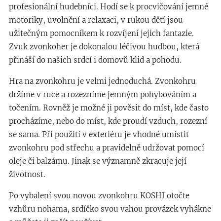
profesionální hudebníci. Hodí se k procvičování jemné
motoriky, uvolnění a relaxaci, v rukou dětí jsou
užitečným pomocníkem k rozvíjení jejich fantazie.
Zvuk zvonkoher je dokonalou léčivou hudbou, která
přináší do našich srdcí i domovů klid a pohodu.
Hra na zvonkohru je velmi jednoduchá. Zvonkohru
držíme v ruce a rozezníme jemným pohybováním a
točením. Rovněž je možné ji pověsit do míst, kde často
procházíme, nebo do míst, kde proudí vzduch, rozezní
se sama. Při použití v exteriéru je vhodné umístit
zvonkohru pod střechu a pravidelně udržovat pomocí
oleje či balzámu. Jinak se významně zkracuje její
životnost.
Po vybalení svou novou zvonkohru KOSHI otočte
vzhůru nohama, srdíčko svou vahou provázek vyhákne