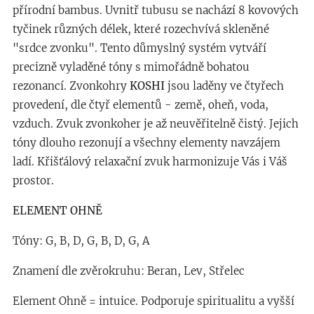
přírodní bambus. Uvnitř tubusu se nachází 8 kovových
tyčinek různých délek, které rozechvívá skleněné
"srdce zvonku". Tento důmyslný systém vytváří
precizně vyladěné tóny s mimořádně bohatou
rezonancí. Zvonkohry
KOSHI
jsou laděny ve čtyřech
provedení, dle čtyř elementů - země, oheň, voda,
vzduch. Zvuk zvonkoher je až neuvěřitelně čistý. Jejich
tóny dlouho rezonují a všechny elementy navzájem
ladí. Křišťálový relaxační zvuk harmonizuje Vás i Váš
prostor.
ELEMENT OHNĚ
Tóny: G, B, D, G, B, D, G, A
Znamení dle zvěrokruhu: Beran, Lev, Střelec
Element Ohně = intuice. Podporuje spiritualitu a vyšší