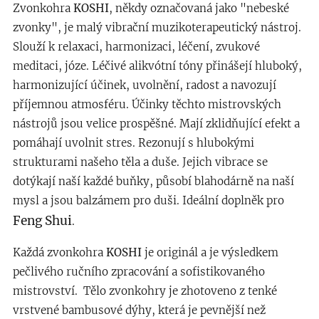
Zvonkohra
KOSHI
, někdy označovaná jako "nebeské
zvonky", je malý vibrační muzikoterapeutický nástroj.
Slouží k relaxaci, harmonizaci, léčení, zvukové
meditaci, józe. Léčivé alikvótní tóny přinášejí hluboký,
harmonizující účinek, uvolnění, radost a navozují
příjemnou atmosféru. Účinky těchto mistrovských
nástrojů jsou velice prospěšné. Mají zklidňující efekt a
pomáhají uvolnit stres. Rezonují s hlubokými
strukturami našeho těla a duše. Jejich vibrace se
dotýkají naší každé buňky, působí blahodárně na naší
mysl a jsou balzámem pro duši.
Ideální doplněk pro
Feng Shui
.
Každá zvonkohra
KOSHI
je originál a je výsledkem
pečlivého ručního zpracování a sofistikovaného
mistrovství. Tělo zvonkohry je zhotoveno z tenké
vrstvené bambusové dýhy, která je pevnější než