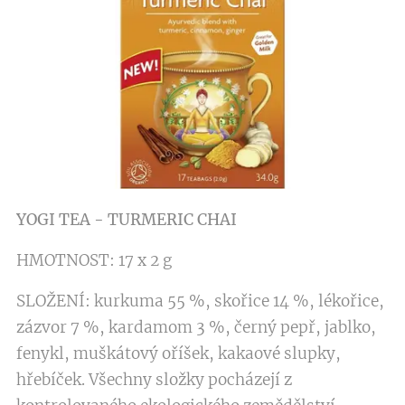
YOGI TEA - TURMERIC CHA
I
HMOTNOST: 17 x 2 g
SLOŽENÍ: kurkuma 55 %, skořice 14 %, lékořice,
zázvor 7 %, kardamom 3 %, černý pepř, jablko,
fenykl, muškátový oříšek, kakaové slupky,
hřebíček. Všechny složky pocházejí z