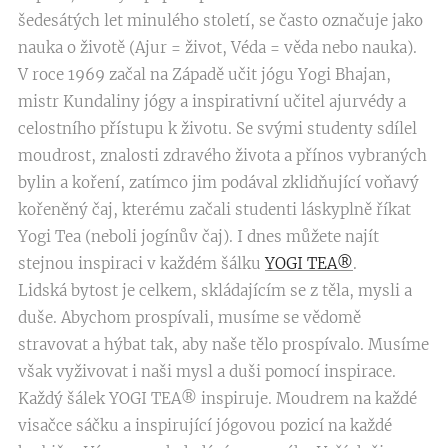
šedesátých let minulého století, se často označuje jako
nauka o životě (Ajur = život, Véda = věda nebo nauka).
V roce 1969 začal na Západě učit jógu Yogi Bhajan,
mistr Kundaliny jógy a inspirativní učitel ajurvédy a
celostního přístupu k životu. Se svými studenty sdílel
moudrost, znalosti zdravého života a přínos vybraných
bylin a koření, zatímco jim podával zklidňující voňavý
kořeněný čaj, kterému začali studenti láskyplně říkat
Yogi Tea (neboli jogínův čaj). I dnes můžete najít
stejnou inspiraci v každém šálku
YOGI TEA®
.
Lidská bytost je celkem, skládajícím se z těla, mysli a
duše. Abychom prospívali, musíme se vědomě
stravovat a hýbat tak, aby naše tělo prospívalo. Musíme
však vyživovat i naši mysl a duši pomocí inspirace.
Každý šálek YOGI TEA® inspiruje. Moudrem na každé
visačce sáčku a inspirující jógovou pozicí na každé