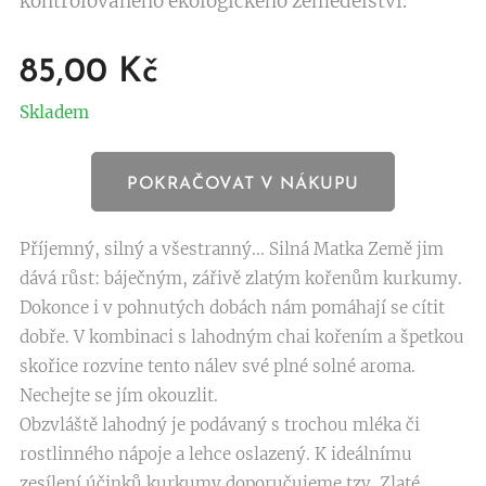
kontrolovaného ekologického zemědělství.
85,00
Kč
Skladem
POKRAČOVAT V NÁKUPU
Příjemný, silný a všestranný... Silná Matka Země jim
dává růst: báječným, zářivě zlatým kořenům kurkumy.
Dokonce i v pohnutých dobách nám pomáhají se cítit
dobře. V kombinaci s lahodným chai kořením a špetkou
skořice rozvine tento nálev své plné solné aroma.
Nechejte se jím okouzlit.
Obzvláště lahodný je podávaný s trochou mléka či
rostlinného nápoje a lehce oslazený. K ideálnímu
zesílení účinků kurkumy doporučujeme tzv. Zlaté