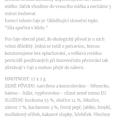
mléko: Sáček vhodíme do vroucího mléka a necháme 5
minut louhovat.
Esencí tohoto čaje je: Uklidňující sluneční teplo.
"Síla spočívá v klidu."
Pro čaje obecně platí, že ekologický původ je u nich
velmi důležitý. Jedná se totiž o potravinu, kterou
konzumujeme bez oplachování, a veškerá residua
pesticidů používaných při konvenčním pěstování tak
zůstávají v čaji a mohou přejít do nálevu.
HMOTNOST: 17 x 2 g
ZEMĚ PŮVODU: navrženo a kontrolováno - Německo,
baleno - Itálie, vypěstováno - různé země mimo EU
SLOŽENÍ: kurkuma 55 %, skořice 14 %, lékořice,
zázvor 7 %, kardamom 3 %, černý pepř, jablko, fenykl,
muškátový oříšek, kakaové slupky, hřebíček. Všechny