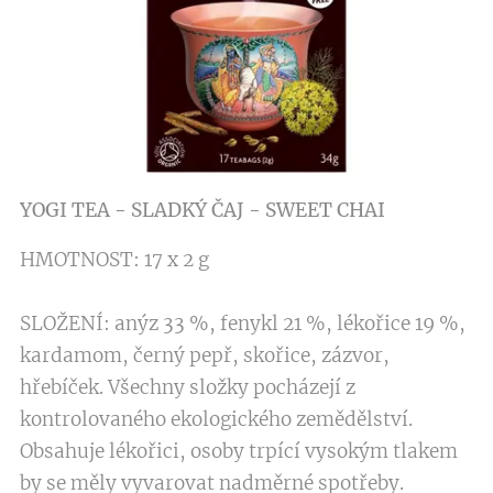
YOGI TEA - SLADKÝ ČAJ - SWEET CHAI
HMOTNOST: 17 x 2 g
SLOŽENÍ: anýz 33 %, fenykl 21 %, lékořice 19 %,
kardamom, černý pepř, skořice, zázvor,
hřebíček. Všechny složky pocházejí z
kontrolovaného ekologického zemědělství.
Obsahuje lékořici, osoby trpící vysokým tlakem
by se měly vyvarovat nadměrné spotřeby.