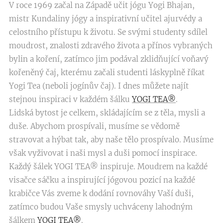
V roce 1969 začal na Západě učit jógu Yogi Bhajan,
mistr Kundaliny jógy a inspirativní učitel ajurvédy a
celostního přístupu k životu. Se svými studenty sdílel
moudrost, znalosti zdravého života a přínos vybraných
bylin a koření, zatímco jim podával zklidňující voňavý
kořeněný čaj, kterému začali studenti láskyplně říkat
Yogi Tea (neboli jogínův čaj). I dnes můžete najít
stejnou inspiraci v každém šálku
YOGI TEA®
.
Lidská bytost je celkem, skládajícím se z těla, mysli a
duše. Abychom prospívali, musíme se vědomě
stravovat a hýbat tak, aby naše tělo prospívalo. Musíme
však vyživovat i naši mysl a duši pomocí inspirace.
Každý šálek YOGI TEA® inspiruje. Moudrem na každé
visačce sáčku a inspirující jógovou pozicí na každé
krabičce Vás zveme k dodání rovnováhy Vaší duši,
zatímco budou Vaše smysly uchváceny lahodným
šálkem
YOGI TEA®
.