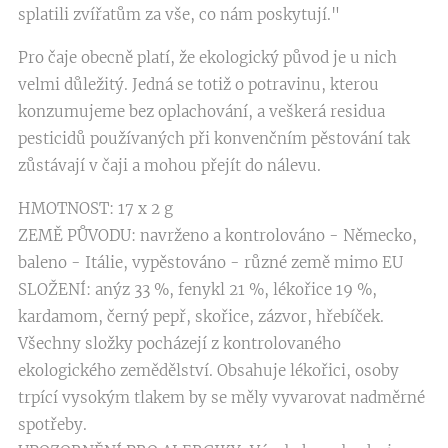
splatili zvířatům za vše, co nám poskytují."
Pro čaje obecně platí, že ekologický původ je u nich
velmi důležitý. Jedná se totiž o potravinu, kterou
konzumujeme bez oplachování, a veškerá residua
pesticidů používaných při konvenčním pěstování tak
zůstávají v čaji a mohou přejít do nálevu.
HMOTNOST: 17 x 2 g
ZEMĚ PŮVODU: navrženo a kontrolováno - Německo,
baleno - Itálie, vypěstováno - různé země mimo EU
SLOŽENÍ: anýz 33 %, fenykl 21 %, lékořice 19 %,
kardamom, černý pepř, skořice, zázvor, hřebíček.
Všechny složky pocházejí z kontrolovaného
ekologického zemědělství. Obsahuje lékořici, osoby
trpící vysokým tlakem by se měly vyvarovat nadměrné
spotřeby.