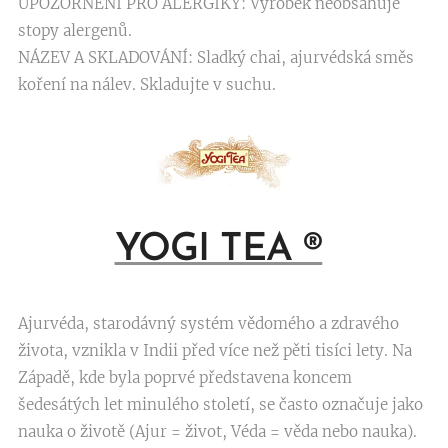
UPOZORNĚNÍ PRO ALERGIKY: Výrobek neobsahuje
stopy alergenů.
NÁZEV A SKLADOVÁNÍ: Sladký chai, ajurvédská směs
koření na nálev. Skladujte v suchu.
YOGI TEA
®
Ajurvéda, starodávný systém vědomého a zdravého
života, vznikla v Indii před více než pěti tisíci lety. Na
Západě, kde byla poprvé představena koncem
šedesátých let minulého století, se často označuje jako
nauka o životě (Ajur = život, Véda = věda nebo nauka).