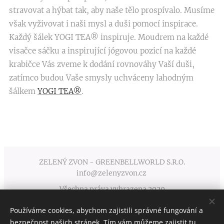
stravovat a hýbat tak, aby naše tělo prospívalo. Musíme
však vyživovat i naši mysl a duši pomocí inspirace.
Každý šálek YOGI TEA® inspiruje. Moudrem na každé
visačce sáčku a inspirující jógovou pozicí na každé
krabičce Vás zveme k dodání rovnováhy Vaší duši,
zatímco budou Vaše smysly uchváceny lahodným
šálkem
YOGI TEA®
.
ZELENÝ ZVON - GREENBELLWORLD S.R.O.
info@zelenyzvon.cz
Všechna práva vyhrazena 2020
Používáme cookies, abychom zajistili správné fungování a
Obchodní podmínky
Cookies
bezpečnost našich stránek. Tím vám můžeme zajistit tu