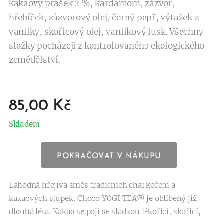
kakaový prášek 2 %, kardamom, zázvor,
hřebíček, zázvorový olej, černý pepř, výtažek z
vanilky, skořicový olej, vanilkový lusk. Všechny
složky pocházejí z kontrolovaného ekologického
zemědělství.
85,00
Kč
Skladem
POKRAČOVAT V NÁKUPU
Lahodná hřejivá směs tradičních chai koření a
kakaových slupek, Choco YOGI TEA® je oblíbený již
dlouhá léta. Kakao se pojí se sladkou lékořicí, skořicí,