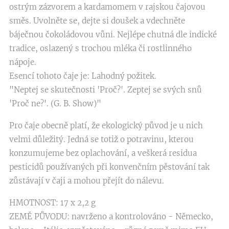
ostrým zázvorem a kardamomem v rajskou čajovou
směs. Uvolněte se, dejte si doušek a vdechněte
báječnou čokoládovou vůni. Nejlépe chutná dle indické
tradice, oslazený s trochou mléka či rostlinného
nápoje.
Esencí tohoto čaje je: Lahodný požitek.
"Neptej se skutečnosti 'Proč?'. Zeptej se svých snů
'Proč ne?'. (G. B. Show)"
Pro čaje obecně platí, že ekologický původ je u nich
velmi důležitý. Jedná se totiž o potravinu, kterou
konzumujeme bez oplachování, a veškerá residua
pesticidů používaných při konvenčním pěstování tak
zůstávají v čaji a mohou přejít do nálevu.
HMOTNOST: 17 x 2,2 g
ZEMĚ PŮVODU: navrženo a kontrolováno - Německo,