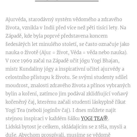
Ajurvéda, starodávný systém vědomého a zdravého
života, vznikla v Indii před více než pěti tisíci lety. Na
Západě, kde byla poprvé představena koncem
šedesátých let minulého století, se často označuje jako
nauka o životě (Ajur = život, Véda = věda nebo nauka).
V roce 1969 začal na Západě učit jógu Yogi Bhajan,
mistr Kundaliny jógy a inspirativní učitel ajurvédy a
celostního přístupu k životu. Se svými studenty sdílel
moudrost, znalosti zdravého života a přínos vybraných
bylin a koření, zatímco jim podával zklidňující voňavý
kořeněný čaj, kterému začali studenti láskyplně říkat
Yogi Tea (neboli jogínův čaj). I dnes můžete najít
stejnou inspiraci v každém šálku
YOGI TEA®
.
Lidská bytost je celkem, skládajícím se z těla, mysli a
duše. Abychom prospívali, musíme se vědomě