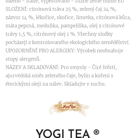
baleno - Itálie, vypěstováno - různé země mimo EU
SLOŽENÍ: citrónová tráva 25 %, zelený čaj 24 %,
zázvor 14 %, lékořice, skořice, limetka, citrónová kůra,
máta peprná, meduňka, pampeliška, olej z citrónové
trávy 1,5 %, citrónový olej 1 %. Všechny složky
pocházejí z kontrolovaného ekologického zemědělství.
UPOZORNĚNÍ PRO ALERGIKY: Výrobek neobsahuje
stopy alergenů.
NÁZEV A SKLADOVÁNÍ: Pro smysly - Čiré štěstí,
ajurvédská směs zeleného čaje, bylin a koření s
éterickými oleji na nálev. Skladujte v suchu.
YOGI TEA
®