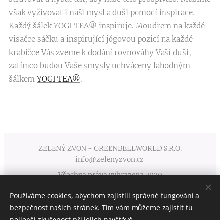
však vyživovat i naši mysl a duši pomocí inspirace.
Každý šálek YOGI TEA® inspiruje. Moudrem na každé
visačce sáčku a inspirující jógovou pozicí na každé
krabičce Vás zveme k dodání rovnováhy Vaší duši,
zatímco budou Vaše smysly uchváceny lahodným
šálkem
YOGI TEA®
.
ZELENÝ ZVON - GREENBELLWORLD S.R.O.
info@zelenyzvon.cz
Všechna práva vyhrazena 2020
Používáme cookies, abychom zajistili správné fungování a
Obchodní podmínky
Cookies
bezpečnost našich stránek. Tím vám můžeme zajistit tu
nejlepší zkušenost při jejich návštěvě.