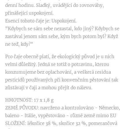
denní hodinu. Sladký, uvádějící do rovnováhy,
přinášející uspokojení.
Esencí tohoto čaje je: Uspokojení.
"Kdybych se sám sebe nezastal, kdo jiný? Kdybych se
zastával jenom sám sebe, kým bych potom byl? Když
ne teď, kdy?"
Pro čaje obecně platí, že ekologický původ je u nich
velmi důležitý. Jedná se totiž o potravinu, kterou
konzumujeme bez oplachování, a veškerá residua
pesticidů používaných při konvenčním pěstování tak
zůstávají v čaji a mohou přejít do nálevu.
HMOTNOST: 17 x 1,8 g
ZEMĚ PŮVODU: navrženo a kontrolováno - Německo,
baleno - Itálie, vypěstováno - různé země mimo EU
SLOŽENÍ: lékořice 38 %, skořice 32 %, pomerančová