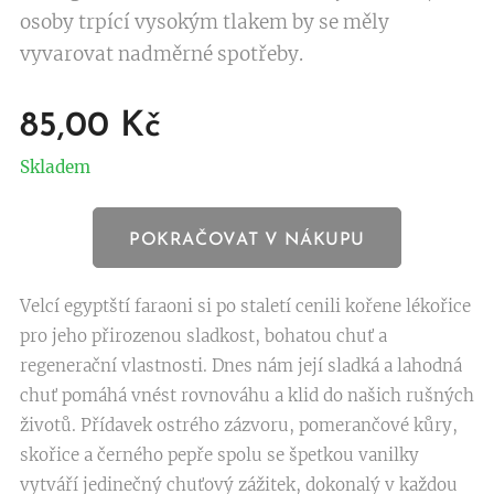
osoby trpící vysokým tlakem by se měly
vyvarovat nadměrné spotřeby.
85,00
Kč
Skladem
POKRAČOVAT V NÁKUPU
Velcí egyptští faraoni si po staletí cenili kořene lékořice
pro jeho přirozenou sladkost, bohatou chuť a
regenerační vlastnosti. Dnes nám její sladká a lahodná
chuť pomáhá vnést rovnováhu a klid do našich rušných
životů. Přídavek ostrého zázvoru, pomerančové kůry,
skořice a černého pepře spolu se špetkou vanilky
vytváří jedinečný chuťový zážitek, dokonalý v každou