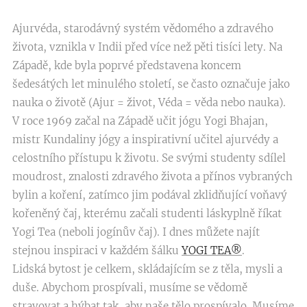
Ajurvéda, starodávný systém vědomého a zdravého
života, vznikla v Indii před více než pěti tisíci lety. Na
Západě, kde byla poprvé představena koncem
šedesátých let minulého století, se často označuje jako
nauka o životě (Ajur = život, Véda = věda nebo nauka).
V roce 1969 začal na Západě učit jógu Yogi Bhajan,
mistr Kundaliny jógy a inspirativní učitel ajurvédy a
celostního přístupu k životu. Se svými studenty sdílel
moudrost, znalosti zdravého života a přínos vybraných
bylin a koření, zatímco jim podával zklidňující voňavý
kořeněný čaj, kterému začali studenti láskyplně říkat
Yogi Tea (neboli jogínův čaj). I dnes můžete najít
stejnou inspiraci v každém šálku
YOGI TEA®
.
Lidská bytost je celkem, skládajícím se z těla, mysli a
duše. Abychom prospívali, musíme se vědomě
stravovat a hýbat tak, aby naše tělo prospívalo. Musíme