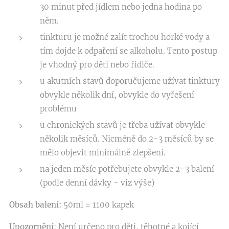
30 minut před jídlem nebo jedna hodina po
něm.
tinkturu je možné zalít trochou horké vody a
tím dojde k odpaření se alkoholu. Tento postup
je vhodný pro děti nebo řidiče.
u akutních stavů doporučujeme užívat tinktury
obvykle několik dní, obvykle do vyřešení
problému
u chronických stavů je třeba užívat obvykle
několik měsíců. Nicméně do 2-3 měsíců by se
mělo objevit minimálně zlepšení.
na jeden měsíc potřebujete obvykle 2-3 balení
(podle denní dávky - viz výše)
Obsah balení:
50ml = 1100 kapek
Upozornění
: Není určeno pro děti, těhotné a kojící