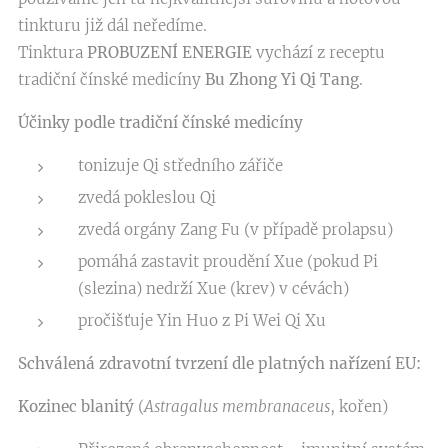
tinkturu již dál neředíme.
Tinktura
PROBUZENÍ ENERGIE
vychází z receptu
tradiční čínské medicíny
Bu Zhong Yi Qi Tang
.
Účinky podle tradiční čínské medicíny
tonizuje Qi středního zářiče
zvedá pokleslou Qi
zvedá orgány Zang Fu (v případě prolapsu)
pomáhá zastavit proudění Xue (pokud Pi
(slezina) nedrží Xue (krev) v cévách)
pročišťuje Yin Huo z Pi Wei Qi Xu
Schválená zdravotní tvrzení dle platných nařízení EU:
Kozinec blanitý
(
Astragalus membranaceus
, kořen)