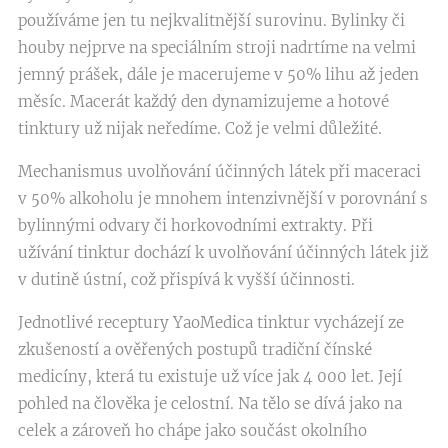
používáme jen tu nejkvalitnější surovinu. Bylinky či
houby nejprve na speciálním stroji nadrtíme na velmi
jemný prášek, dále je macerujeme v 50% lihu až jeden
měsíc. Macerát každý den dynamizujeme a hotové
tinktury už nijak neředíme. Což je velmi důležité.
Mechanismus uvolňování účinných látek při maceraci
v 50% alkoholu je mnohem intenzivnější v porovnání s
bylinnými odvary či horkovodními extrakty. Při
užívání tinktur dochází k uvolňování účinných látek již
v dutině ústní, což přispívá k vyšší účinnosti.
Jednotlivé receptury YaoMedica tinktur vycházejí ze
zkušeností a ověřených postupů tradiční čínské
medicíny, která tu existuje už více jak 4 000 let. Její
pohled na člověka je celostní. Na tělo se dívá jako na
celek a zároveň ho chápe jako součást okolního