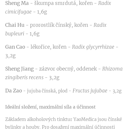
Sheng Ma
- škumpa smrdutá, kořen -
Radix
cimicifugae
- 1,6g
Chai Hu
- prorostlík čínský, kořen -
Radix
bupleuri
- 1,6g
Gan Cao
- lékořice, kořen -
Radix glycyrrhizae
-
3,2g
Sheng Jiang
- zázvor obecný, oddenek -
Rhizoma
zingiberis recens
- 3,2g
Da Zao
Fructus jujubae
- jujuba čínská, plod -
- 3,2g
Ideální složení, maximální síla a účinnost
Základem alkoholových tinktur YaoMedica jsou čínské
bylinky a houby. Pro dosažení maximální účinnosti