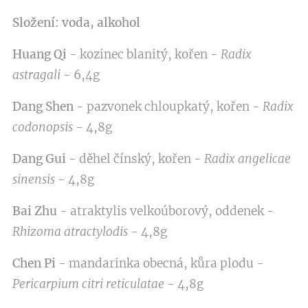
Složení:
voda, alkohol
Huang Qi
- kozinec blanitý, kořen -
Radix
astragali
- 6,4g
Dang Shen
- pazvonek chloupkatý, kořen -
Radix
codonopsis
- 4,8g
Dang Gui
- děhel čínský, kořen -
Radix angelicae
sinensis
- 4,8g
Bai Zhu
- atraktylis velkoúborový, oddenek -
Rhizoma atractylodis
- 4,8g
Chen Pi
- mandarinka obecná, kůra plodu -
Pericarpium citri reticulatae
- 4,8g