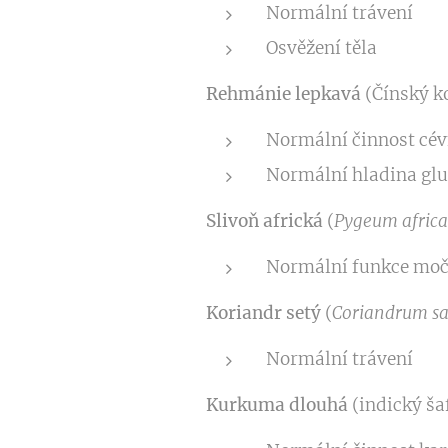
Normální trávení
Osvěžení těla
Rehmánie lepkavá
(Čínský k
Normální činnost cévn
Normální hladina glu
Slivoň africká
(
Pygeum afric
Normální funkce moč
Koriandr setý
(
Coriandrum s
Normální trávení
Kurkuma dlouhá
(indický ša