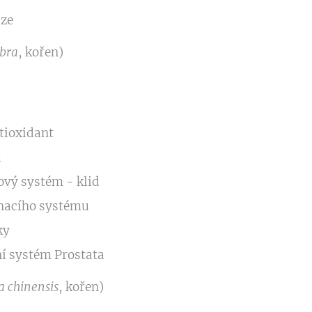
ze
abra
, kořen)
tioxidant
ů
ový systém - klid
hacího systému
ky
í systém Prostata
a chinensis
, kořen)