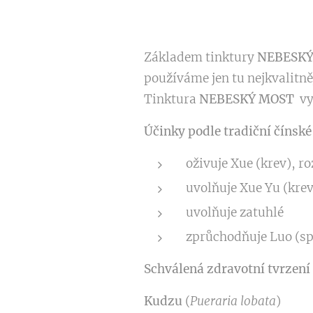
Základem tinktury
NEBESKÝ
používáme jen tu nejkvalitně
Tinktura
NEBESKÝ MOST
vy
Účinky podle tradiční čínsk
oživuje Xue (krev), r
uvolňuje Xue Yu (krev
uvolňuje zatuhlé
zprůchodňuje Luo (sp
Schválená zdravotní tvrzení 
Kudzu
(
Pueraria lobata
)