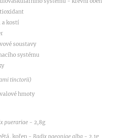
diovaskulárního systému - krevní oběh
tioxidant
 a kostí
er
vové soustavy
hacího systému
ky
ami tinctorii)
svalové hmoty
x puerariae
- 2,8g
ětá, kořen -
Radix paeoniae alba
- 2,1g