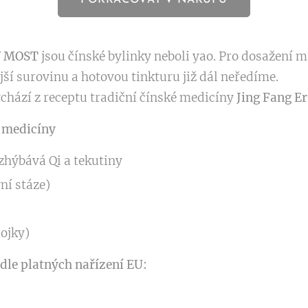
POKRAČOVAT V NÁKUPU
 MOST
jsou čínské bylinky neboli yao. Pro dosažení 
jší surovinu a hotovou tinkturu již dál neředíme.
chází z receptu tradiční čínské medicíny
Jing Fang E
é medicíny
ozhýbává Qi a tekutiny
ní stáze)
ojky)
dle platných nařízení EU: