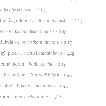
adix glycyrrhizae
- 2,1g
llichův, oddenek -
Rhizoma ligustici
- 2,1g
řen -
Radix angelicae sinensis
- 2,1g
ká, květ -
Flos carthami tinctorii
- 2,1g
ký, plod -
Fructus liquidambaris
- 2,1g
řenná, kořen -
Radix salviae
- 2,1g
, kůra kořene -
Cort radicis lycii
- 1,4g
, plod -
Fructus chaenomelis
- 1,4g
 kořen -
Radix achyranthis
- 1,4g