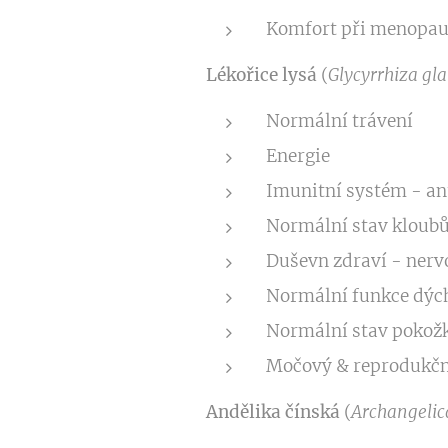
Komfort při menopau
Lékořice lysá
(
Glycyrrhiza gl
Normální trávení
Energie
Imunitní systém - an
Normální stav kloub
Duševn zdraví - nerv
Normální funkce dýc
Normální stav pokož
Močový & reprodukčn
Andělika čínská
(
Archangelic