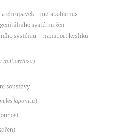
ů a chrupavek - metabolismus
genitálního systému žen
ního systému - transport kyslíku
a miltiorrhiza
)
ní soustavy
eles japonica
)
konnost
kořen)