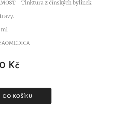
OST - Tinktura z čínských bylinek
travy.
0 ml
 YAOMEDICA
00
Kč
DO KOŠÍKU