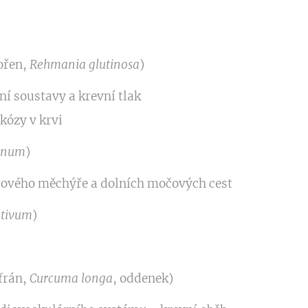
ořen,
Rehmania glutinosa
)
í soustavy a krevní tlak
kózy v krvi
anum
)
ového měchýře a dolních močových cest
ativum
)
frán,
Curcuma longa
, oddenek)