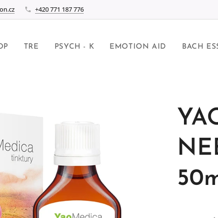
on.cz
+420 771 187 776
OP
TRE
PSYCH - K
EMOTION AID
BACH ES
YA
NE
50m