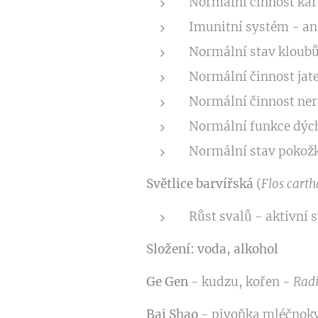
Normální činnost kar
Imunitní systém - an
Normální stav kloubů
Normální činnost jat
Normální činnost ner
Normální funkce dýc
Normální stav pokož
Světlice barvířská
(
Flos carth
Růst svalů - aktivní 
Složení:
voda, alkohol
Ge Gen
- kudzu, kořen -
Radi
Bai Shao
- pivoňka mléčnokv