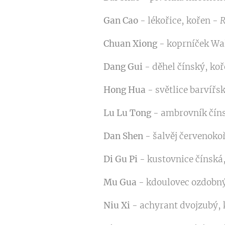
Gan Cao
- lékořice, kořen -
R
Chuan Xiong
- koprníček Wa
Dang Gui
- děhel čínský, ko
Hong Hua
- světlice barvířs
Lu Lu Tong
- ambrovník číns
Dan Shen
- šalvěj červenoko
Di Gu Pi
- kustovnice čínská
Mu Gua
- kdoulovec ozdobný
Niu Xi
- achyrant dvojzubý,