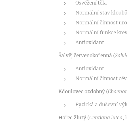
Osvěžení těla
Normální stav kloub
Normální činnost uro
Normální funkce krev
Antioxidant
Šalvěj červenokořenná
(
Salvi
Antioxidant
Normální činnost cév
Kdoulovec ozdobný
(
Chaenom
Fyzická a duševní vý
Hořec žlutý
(
Gentiana lutea
, 