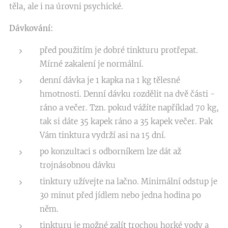
těla, ale i na úrovni psychické.
Dávkování:
před použitím je dobré tinkturu protřepat.
Mírné zakalení je normální.
denní dávka je 1 kapka na 1 kg tělesné
hmotnosti. Denní dávku rozdělit na dvě části -
ráno a večer. Tzn. pokud vážíte například 70 kg,
tak si dáte 35 kapek ráno a 35 kapek večer. Pak
Vám tinktura vydrží asi na 15 dní.
po konzultaci s odborníkem lze dát až
trojnásobnou dávku
tinktury užívejte na lačno. Minimální odstup je
30 minut před jídlem nebo jedna hodina po
něm.
tinkturu je možné zalít trochou horké vody a