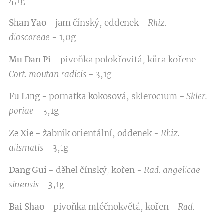
4,1g
Shan Yao
- jam čínský, oddenek -
Rhiz.
dioscoreae
- 1,0g
Mu Dan Pi
- pivoňka polokřovitá, kůra kořene -
Cort. moutan radicis
- 3,1g
Fu Ling
- pornatka kokosová, sklerocium -
Skler.
poriae
- 3,1g
Ze Xie
- žabník orientální, oddenek -
Rhiz.
alismatis
- 3,1g
Dang Gui
- děhel čínský, kořen -
Rad. angelicae
sinensis -
3,1g
Bai Shao
- pivoňka mléčnokvětá, kořen -
Rad.