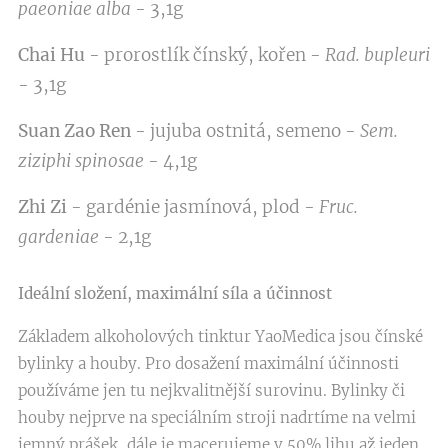
paeoniae alba
- 3,1g
Chai Hu
- prorostlík čínský, kořen -
Rad. bupleuri
- 3,1g
Suan Zao Ren
- jujuba ostnitá, semeno -
Sem.
ziziphi spinosae
- 4,1g
Zhi Zi
- gardénie jasmínová, plod -
Fruc.
gardeniae
- 2,1g
Ideální složení, maximální síla a účinnost
Základem alkoholových tinktur YaoMedica jsou čínské
bylinky a houby. Pro dosažení maximální účinnosti
používáme jen tu nejkvalitnější surovinu. Bylinky či
houby nejprve na speciálním stroji nadrtíme na velmi
jemný prášek, dále je macerujeme v 50% lihu až jeden