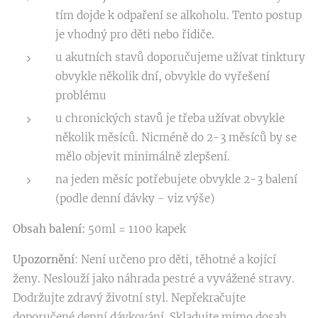
tím dojde k odpaření se alkoholu. Tento postup
je vhodný pro děti nebo řidiče.
u akutních stavů doporučujeme užívat tinktury
obvykle několik dní, obvykle do vyřešení
problému
u chronických stavů je třeba užívat obvykle
několik měsíců. Nicméně do 2-3 měsíců by se
mělo objevit minimálně zlepšení.
na jeden měsíc potřebujete obvykle 2-3 balení
(podle denní dávky - viz výše)
Obsah balení:
50ml = 1100 kapek
Upozornění
: Není určeno pro děti, těhotné a kojící
ženy. Neslouží jako náhrada pestré a vyvážené stravy.
Dodržujte zdravý životní styl. Nepřekračujte
doporučené denní dávkování. Skladujte mimo dosah