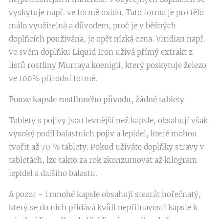
vyskytuje např. ve formě oxidu. Tato forma je pro tělo
málo využitelná a důvodem, proč je v běžných
doplňcích používána, je opět nízká cena. Viridian např.
ve svém doplňku Liquid Iron užívá přímý extrakt z
listů rostliny Murraya koenigii, který poskytuje železo
ve 100% přírodní formě.
Pouze kapsle rostlinného původu, žádné tablety
Tablety s pojivy jsou levnější než kapsle, obsahují však
vysoký podíl balastních pojiv a lepidel, které mohou
tvořit až 70 % tablety. Pokud užíváte doplňky stravy v
tabletách, lze takto za rok zkonzumovat až kilogram
lepidel a dalšího balastu.
A pozor - i mnohé kapsle obsahují stearát hořečnatý,
který se do nich přidává kvůli nepřilnavosti kapsle k