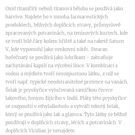
Oxid titaničitý neboli titanová běloba se používá jako
barvivo. Najdete ho v mnoha farmaceutických
produktech, běžných doplňcích stravy, průmyslově
zpracovaných potravinách, na tenisových kurtech, kde
se tvoří bílé čáry kolem hřiště a také na raketě Saturn
V, kde vypomohl jako venkovní nátěr. Stearan
hořečnatý se používá jako lubrikant - zabraňuje
zachytávání kapslí na výrobní lince. V kombinaci s
vodou a mýdlem tvoří nerozpustnou látku, z níž se
tvoří např. typické neodstranitelné prstence na vanách.
Šelak je pryskyřice vylučovaná samičkou červce
lakového, hmyzu žijícího v Indii. Pláty této pryskyřice
se rozpouští v ethylalkoholu a vytváří tekutý šelak,
který se používá jako lak a glazura. Tyto látky se běžně
používají v doplňcích stravy, lécích a potravinách. V
doplňcích Viridian je nenajdete.