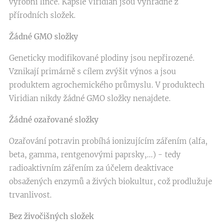
výrobní lince. Kapsle Viridian jsou výhradně z
přírodních složek.
Žádné GMO složky
Geneticky modifikované plodiny jsou nepřirozené.
Vznikají primárně s cílem zvýšit výnos a jsou
produktem agrochemického průmyslu. V produktech
Viridian nikdy žádné GMO složky nenajdete.
Žádné ozařované složky
Ozařování potravin probíhá ionizujícím zářením (alfa,
beta, gamma, rentgenovými paprsky,...) - tedy
radioaktivním zářením za účelem deaktivace
obsažených enzymů a živých biokultur, což prodlužuje
trvanlivost.
Bez živočišných složek