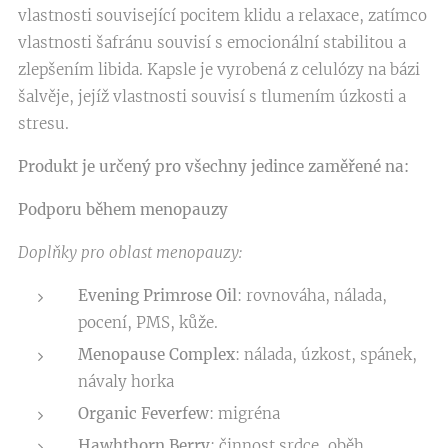
vlastnosti související pocitem klidu a relaxace, zatímco
vlastnosti šafránu souvisí s emocionální stabilitou a
zlepšením libida. Kapsle je vyrobená z celulózy na bázi
šalvěje, jejíž vlastnosti souvisí s tlumením úzkosti a
stresu.
Produkt je určený pro všechny jedince zaměřené na:
Podporu během menopauzy
Doplňky pro oblast menopauzy:
Evening Primrose Oil
: rovnováha, nálada,
pocení, PMS, kůže.
Menopause Complex
: nálada, úzkost, spánek,
návaly horka
Organic Feverfew
: migréna
Hawhthorn Berry
: činnost srdce, oběh