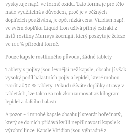
vyskytuje např. ve formě oxidu. Tato forma je pro tělo
málo využitelná a důvodem, proč je v běžných
doplňcích používána, je opět nízká cena. Viridian např.
ve svém doplňku Liquid Iron užívá přímý extrakt z
listů rostliny Murraya koenigii, který poskytuje železo
ve 100% přírodní formě.
Pouze kapsle rostlinného původu, žádné tablety
Tablety s pojivy jsou levnější než kapsle, obsahují však
vysoký podíl balastních pojiv a lepidel, které mohou
tvořit až 70 % tablety. Pokud užíváte doplňky stravy v
tabletách, lze takto za rok zkonzumovat až kilogram
lepidel a dalšího balastu.
A pozor - i mnohé kapsle obsahují stearát hořečnatý,
který se do nich přidává kvůli nepřilnavosti kapsle k
výrobní lince. Kapsle Viridian jsou výhradně z