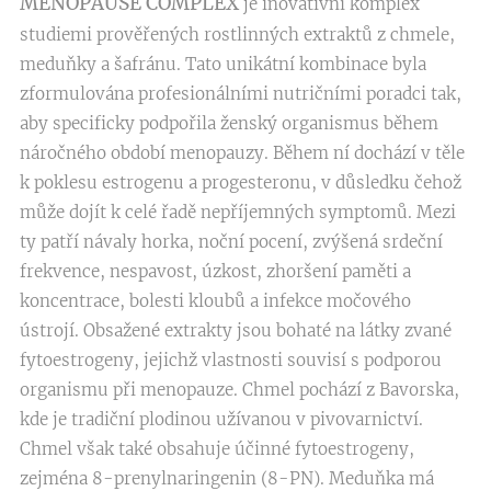
MENOPAUSE COMPLEX
je inovativní komplex
studiemi prověřených rostlinných extraktů z chmele,
meduňky a šafránu. Tato unikátní kombinace byla
zformulována profesionálními nutričními poradci tak,
aby specificky podpořila ženský organismus během
náročného období menopauzy. Během ní dochází v těle
k poklesu estrogenu a progesteronu, v důsledku čehož
může dojít k celé řadě nepříjemných symptomů. Mezi
ty patří návaly horka, noční pocení, zvýšená srdeční
frekvence, nespavost, úzkost, zhoršení paměti a
koncentrace, bolesti kloubů a infekce močového
ústrojí. Obsažené extrakty jsou bohaté na látky zvané
fytoestrogeny, jejichž vlastnosti souvisí s podporou
organismu při menopauze. Chmel pochází z Bavorska,
kde je tradiční plodinou užívanou v pivovarnictví.
Chmel však také obsahuje účinné fytoestrogeny,
zejména 8-prenylnaringenin (8-PN). Meduňka má