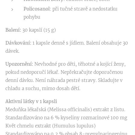
Policosanol
: při tučné stravě a nedostatku
pohybu
Balení:
30 kapslí (15 g)
Dávkování:
1 kapsle denně s jídlem. Balení obsahuje 30
dávek.
Upozornění:
Nevhodné pro děti, těhotné a kojící ženy,
pokud nedoporučí lékař. Nepřekračujte doporučenou
denní dávku. Není náhrada pestré stravy. Skladujte v
chladu a suchu, mimo dosah dětí.
Aktivní látky
v 1 kapsli
Meduňka lékařská (Melissa officinalis) extrakt z listu.
Standardizováno na 6 % kyseliny rozmarinové 100 mg
Květ chmelu extrakt (Humulus lupulus)
Standardizováno na 0,2 % obsah 8-prenylnaringeninu