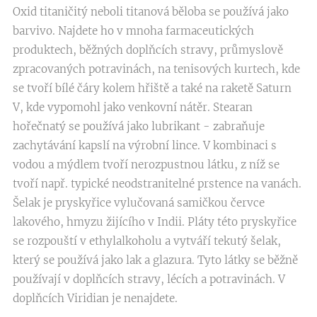
Oxid titaničitý neboli titanová běloba se používá jako
barvivo. Najdete ho v mnoha farmaceutických
produktech, běžných doplňcích stravy, průmyslově
zpracovaných potravinách, na tenisových kurtech, kde
se tvoří bílé čáry kolem hřiště a také na raketě Saturn
V, kde vypomohl jako venkovní nátěr. Stearan
hořečnatý se používá jako lubrikant - zabraňuje
zachytávání kapslí na výrobní lince. V kombinaci s
vodou a mýdlem tvoří nerozpustnou látku, z níž se
tvoří např. typické neodstranitelné prstence na vanách.
Šelak je pryskyřice vylučovaná samičkou červce
lakového, hmyzu žijícího v Indii. Pláty této pryskyřice
se rozpouští v ethylalkoholu a vytváří tekutý šelak,
který se používá jako lak a glazura. Tyto látky se běžně
používají v doplňcích stravy, lécích a potravinách. V
doplňcích Viridian je nenajdete.