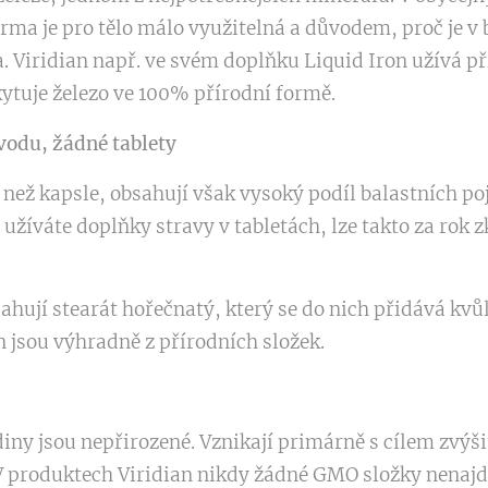
orma je pro tělo málo využitelná a důvodem, proč je v
. Viridian např. ve svém doplňku Liquid Iron užívá pří
ytuje železo ve 100% přírodní formě.
vodu, žádné tablety
í než kapsle, obsahují však vysoký podíl balastních po
d užíváte doplňky stravy v tabletách, lze takto za ro
ahují stearát hořečnatý, který se do nich přidává kvůl
n jsou výhradně z přírodních složek.
iny jsou nepřirozené. Vznikají primárně s cílem zvýš
 produktech Viridian nikdy žádné GMO složky nenajd