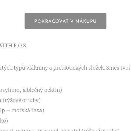
POKRAČOVAT V NÁKUPU
ITH F.O.S.
ých typů vlákniny a prebiotických složek. Směs tvoří
psylium, jablečný pektin)
 (rýžové otruby)
elp – mořská řasa)
ko)