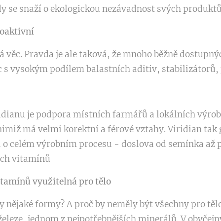
 se snaží o ekologickou nezávadnost svých produktů
oaktivní
á věc. Pravda je ale taková, že mnoho běžně dostupný
c s vysokým podílem balastních aditiv, stabilizátorů, 
idianu je podpora místních farmářů a lokálních výrob
imiž má velmi korektní a férové vztahy. Viridian tak 
 o celém výrobním procesu - doslova od semínka až po
kých vitamínů
tamínů využitelná pro tělo
 nějaké formy? A proč by neměly být všechny pro tělo
železe, jednom z nejpotřebnějších minerálů. V obyčejn