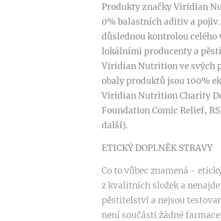
Produkty značky Viridian Nut
0% balastních aditiv a pojiv
důslednou kontrolou celého v
lokálními producenty a pěst
Viridian Nutrition ve svých
obaly produktů jsou 100% ek
Viridian Nutrition Charity D
Foundation Comic Relief, RSP
další).
ETICKÝ DOPLNĚK STRAVY
Co to vůbec znamená - etick
z kvalitních složek a nenajd
pěstitelství a nejsou testova
není součástí žádné farmaceu