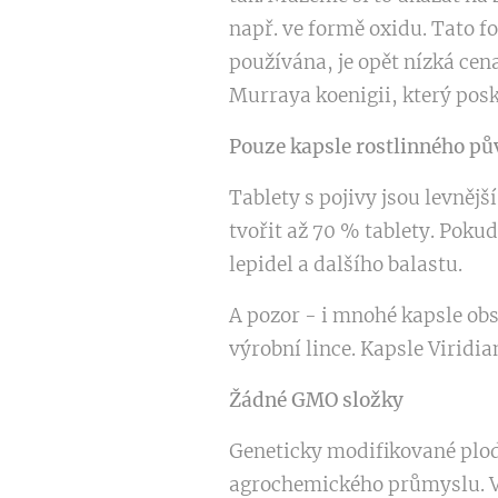
např. ve formě oxidu. Tato f
používána, je opět nízká cena
Murraya koenigii, který posk
Pouze kapsle rostlinného pů
Tablety s pojivy jsou levnějš
tvořit až 70 % tablety. Poku
lepidel a dalšího balastu.
A pozor - i mnohé kapsle obs
výrobní lince. Kapsle Viridia
Žádné GMO složky
Geneticky modifikované plod
agrochemického průmyslu. V