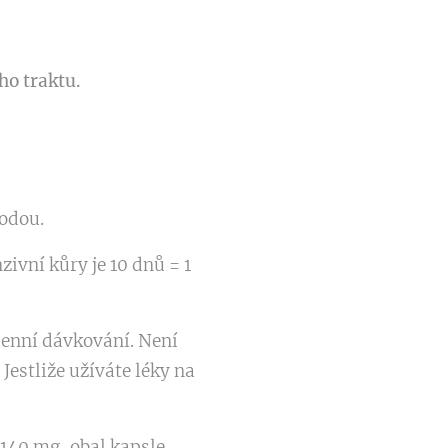
ho traktu.
vodou.
zivní kůry je 10 dnů = 1
denní dávkování. Není
Jestliže užíváte léky na
 140 mg, obal kapsle