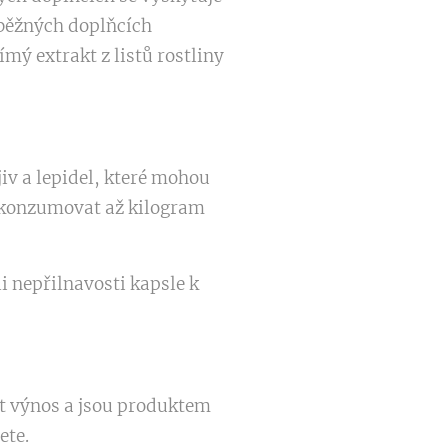
 běžných doplňcích
mý extrakt z listů rostliny
jiv a lepidel, které mohou
k zkonzumovat až kilogram
i nepřilnavosti kapsle k
it výnos a jsou produktem
ete.