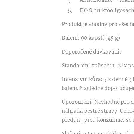
Antioxidanty – tokot
F.O.S. fruktooligosac
Produkt je vhodný pro všech
Balení:
90 kapslí (45 g)
Doporučené dávkování:
Standardní způsob:
1-3 kaps
Intenzivní kůra:
3 x denně 3 
balení. Následně doporučuj
Upozornění:
Nevhodné pro dě
náhrada pestré stravy. Uchov
předpis, před konzumací se 
Složení:
v 1 veganské kapsli: