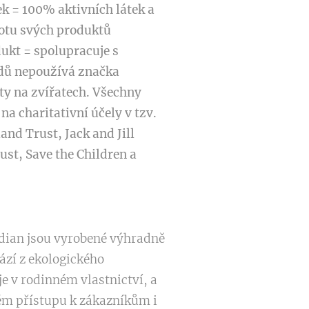
k = 100% aktivních látek a
stotu svých produktů
ukt = spolupracuje s
odů nepoužívá značka
ty na zvířatech. Všechny
a charitativní účely v tzv.
nd Trust, Jack and Jill
st, Save the Children a
idian jsou vyrobené výhradně
ází z ekologického
 je v rodinném vlastnictví, a
kém přístupu k zákazníkům i