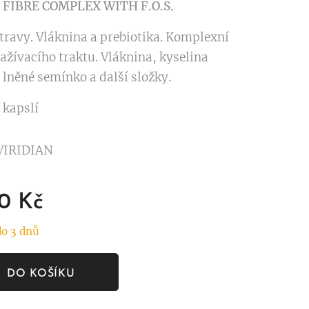
 FIBRE COMPLEX WITH F.O.S.
travy. Vláknina a prebiotika. Komplexní
ažívacího traktu. Vláknina, kyselina
 lněné semínko a další složky.
 kapslí
VIRIDIAN
0
Kč
o 3 dnů
DO KOŠÍKU