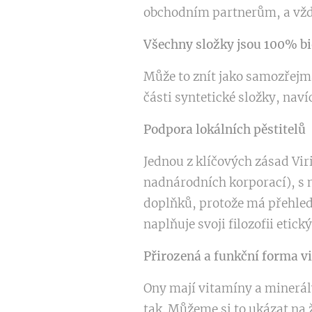
obchodním partnerům, a vždy
Všechny složky jsou 100% bi
Může to znít jako samozřejm
části syntetické složky, naví
Podpora lokálních pěstitelů
Jednou z klíčových zásad Vir
nadnárodních korporací), s n
doplňků, protože má přehled
naplňuje svoji filozofii etic
Přirozená a funkční forma vi
Ony mají vitamíny a minerály
tak. Můžeme si to ukázat na 