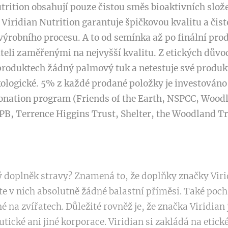
rition obsahují pouze čistou směs bioaktivních slože
. Viridian Nutrition garantuje špičkovou kvalitu a či
ýrobního procesu. A to od semínka až po finální prod
iteli zaměřenými na nejvyšší kvalitu. Z etických dův
 produktech žádný palmový tuk a netestuje své produk
ologické.
5% z každé prodané položky je investováno n
onation program (Friends of the Earth, NSPCC, Woodla
B, Terrence Higgins Trust, Shelter, the Woodland Tru
ý doplněk stravy? Znamená to, že doplňky značky Vir
ete v nich absolutně žádné balastní příměsi. Také poch
né na zvířatech. Důležité rovněž je, že značka Viridian
tické ani jiné korporace. Viridian si zakládá na etic