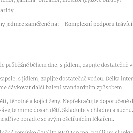
rienol, gamma-orizanol, inositol (rýžové otruby)
haridy
ny jedince zaměřené na:
- Komplexní podporu trávící
le průběžně během dne, s jídlem, zapijte dostatečně 
kapsle, s jídlem, zapijte dostatečně vodou. Délka inten
eme dávkovat další balení standardním způsobem.
ti, těhotné a kojící ženy. Nepřekračujte doporučené 
ávejte mimo dosah dětí. Skladujte v chladnu a suchu. 
nejdříve poraďte se svým ošetřujícím lékařem.
 lněné semínko (kvalita BIO) 140 mg, psyllium slupky