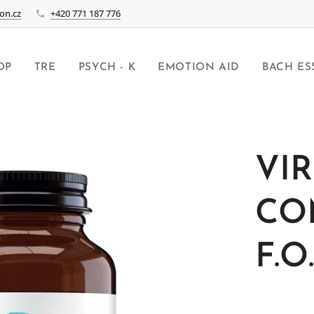
on.cz
+420 771 187 776
OP
TRE
PSYCH - K
EMOTION AID
BACH ES
VIR
CO
F.O.