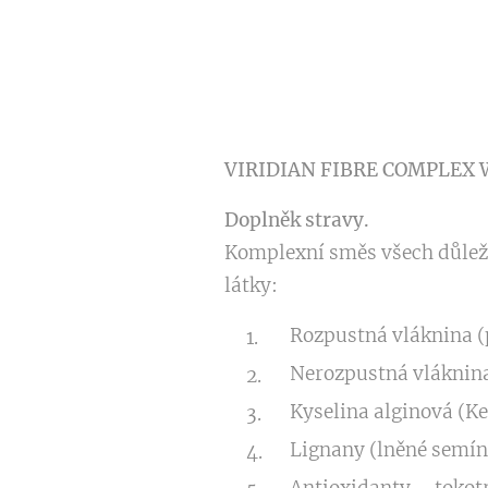
VIRIDIAN FIBRE COMPLEX W
Doplněk stravy.
Komplexní směs všech důležit
látky:
Rozpustná vláknina (
Nerozpustná vláknina
Kyselina alginová (K
Lignany (lněné semín