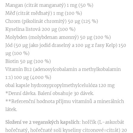
Mangan (citrát manganatý) 1 mg (50 %)
Měď (citrát měďnatý) 1 mg (100 %)
Chrom (pikolinát chromitý) 50 µg (125 %)
Kyselina listová 200 µg (100 %)
Molybden (molybdenan amonný) 50 µg (100 %)
Jód (50 µg jako jodid draselný a 100 µg z řasy Kelp) 150
µg (100 %)
Biotin 50 µg (100 %)
Vitamín B12 (adenosylcobalamin a methylkobalamin
1:1) 100 µg (4000 %)
obal kapsle hydroxypropylmethylcelulóza 120 mg
*Denní dávka. Balení obsahuje 30 dávek.
**Referenční hodnota příjmu vitamínů a minerálních
látek.
Složení ve 2 veganských kapslích
: hořčík (L-askorbát
hořečnatý, hořečnaté soli kyseliny citronové=citrát) 20