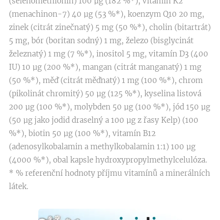
(selenomethionin) 100 µg (182 %*), vitamin K2
(menachinon-7) 40 µg (53 %*), koenzym Q10 20 mg,
zinek (citrát zinečnatý) 5 mg (50 %*), cholin (bitartrát)
5 mg, bór (boritan sodný) 1 mg, železo (bisglycinát
železnatý) 1 mg (7 %*), inositol 5 mg, vitamín D3 (400
IU) 10 µg (200 %*), mangan (citrát manganatý) 1 mg
(50 %*), měď (citrát měďnatý) 1 mg (100 %*), chrom
(pikolinát chromitý) 50 µg (125 %*), kyselina listová
200 µg (100 %*), molybden 50 µg (100 %*), jód 150 µg
(50 µg jako jodid draselný a 100 µg z řasy Kelp) (100
%*), biotin 50 µg (100 %*), vitamín B12
(adenosylkobalamin a methylkobalamin 1:1) 100 µg
(4000 %*), obal kapsle hydroxypropylmethylcelulóza.
* % referenční hodnoty příjmu vitamínů a minerálních
látek.