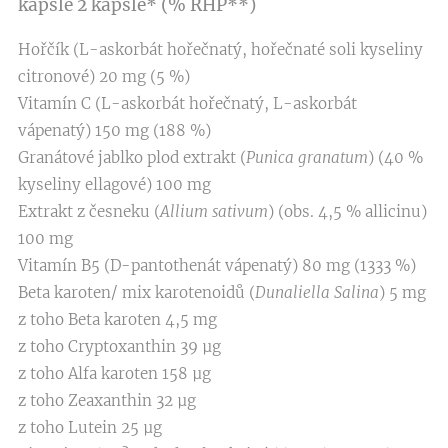
kapsle
2 kapsle* (% RHP**)
Hořčík (L-askorbát hořečnatý, hořečnaté soli kyseliny
citronové) 20 mg (5 %)
Vitamín C (L-askorbát hořečnatý, L-askorbát
vápenatý) 150 mg (188 %)
Granátové jablko plod extrakt (
Punica granatum
) (40 %
kyseliny ellagové) 100 mg
Extrakt z česneku (
Allium sativum
) (obs. 4,5 % allicinu)
100 mg
Vitamín B5 (D-pantothenát vápenatý) 80 mg (1333 %)
Beta karoten/ mix karotenoidů (
Dunaliella Salina
) 5 mg
z toho Beta karoten 4,5 mg
z toho Cryptoxanthin 39 µg
z toho Alfa karoten 158 µg
z toho Zeaxanthin 32 µg
z toho Lutein 25 µg