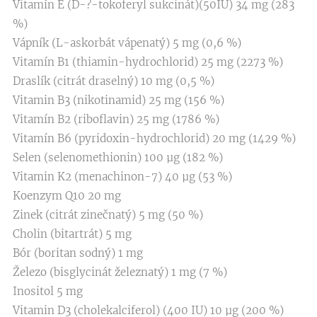
Vitamín E (D-?-tokoferyl sukcinát)(50IU) 34 mg (283
%)
Vápník (L-askorbát vápenatý) 5 mg (0,6 %)
Vitamín B1 (thiamin-hydrochlorid) 25 mg (2273 %)
Draslík (citrát draselný) 10 mg (0,5 %)
Vitamin B3 (nikotinamid) 25 mg (156 %)
Vitamín B2 (riboflavin) 25 mg (1786 %)
Vitamín B6 (pyridoxin-hydrochlorid) 20 mg (1429 %)
Selen (selenomethionin) 100 µg (182 %)
Vitamin K2 (menachinon-7) 40 µg (53 %)
Koenzym Q10 20 mg
Zinek (citrát zinečnatý) 5 mg (50 %)
Cholin (bitartrát) 5 mg
Bór (boritan sodný) 1 mg
Železo (bisglycinát železnatý) 1 mg (7 %)
Inositol 5 mg
Vitamin D3 (cholekalciferol) (400 IU) 10 µg (200 %)