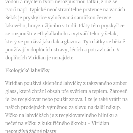
vodou a mýdlem tvoří nerozpustnou látku, z níž se
tvoří např. typické neodstranitelné prstence na vanách.
Šelak je pryskyřice vylučovaná samičkou červce
lakového, hmyzu žijícího v Indii. Pláty této pryskyřice
se rozpouští v ethylalkoholu a vytváří tekutý šelak,
který se používá jako lak a glazura. Tyto látky se běžně
používají v doplňcích stravy, lécích a potravinách. V
doplňcích Viridian je nenajdete.
Ekologické lahvičky
Viridian používá skleněné lahvičky z takzvaného amber
glass, které chrání obsah pře světlem a teplem. Zároveň
je lze recyklovat nebo použít znova. Lze je také vrátit na
našich prodejnách výměnou za slevu na další nákup.
Víčko na lahvičkách je z recyklovatelného hliníku a
pečeť na víčku z kukuřičného škrobu - Viridian
nepoužívá žádné plasty.