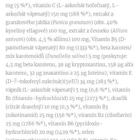
mg (5 %*), vitamín C (L-askorbát hořečnatý, L-
askorbát vápenatý) 150 mg (188 %*), extrakt z
granátového jablka (
Punica granatum
) (obs. 40%
kyseliny ellagové) 100 mg, extrakt z česneku (
Allium
sativum
) (obs. 4,5 % alliinu) 100 mg, Vitamín B5 (D-
pantothenát vápenatý) 80 mg (1333 %*), beta karoten/
mix karotenoidů (
Dunaliella salina
) 5 mg (poskytuje:
4,5 mg beta karotenu, 39 µg kryptoxantinu, 158 µg alfa
karotenu, 32 µg zeaxantinu a 25 µg luteinu), vitamin E
(D-?-tokoferyl sukcinát)(50IU) 34 mg (283 %*),
vápník (L-askorbát vápenatý) 5 mg (0,6 %*), vitamín
B1 (thiamin-hydrochlorid) 25 mg (2273 %*), draslík
(citrát draselný) 10 mg (0,5 %*), vitamín B3
(nikotinamid) 25 mg (156 %*), vitamín B2 (riboflavin)
25 mg (1786 %*), vitamín B6 (pyridoxin-
hydrochlorid) 20 mg (1429 %*), selen