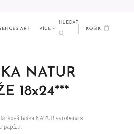
HLEDAT
SENCES ART
VÍCE
KOŠÍK
ŠKA NATUR
E 18x24***
dárková taška NATUR vyrobená z
o papíru.