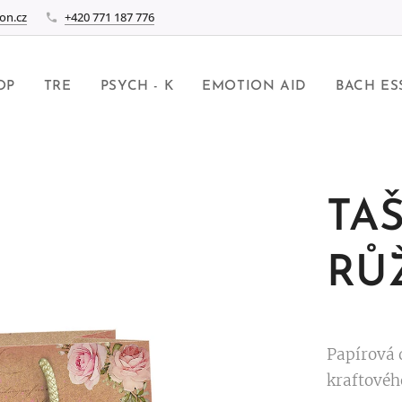
on.cz
+420 771 187 776
OP
TRE
PSYCH - K
EMOTION AID
BACH ES
TA
RŮŽ
Papírová 
kraftovéh