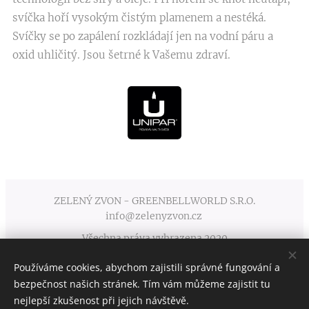
svíčka hoří vysokým čistým plamenem a nestéká.
Svíčky se po zapálení rozkládají jen na vodní páru a
oxid uhličitý. Jsou šetrné k Vašemu zdraví.
ZELENÝ ZVON - GREENBELLWORLD S.R.O.
info@zelenyzvon.cz
Všechna práva vyhrazena 2020
Používáme cookies, abychom zajistili správné fungování a
Obchodní podmínky
Cookies
bezpečnost našich stránek. Tím vám můžeme zajistit tu
nejlepší zkušenost při jejich návštěvě.