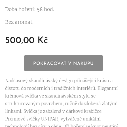
Doba hoření: 58 hod.
Bez aromat.
500,00
Kč
POKRAČOVAT V NÁKUPU
Nadčasový skandinávský design přinášející krásu a
čistotu do moderních i tradičních interiérů. Elegantní
krémová svíčka ve skandinávském stylu se
strukturovaným povrchem, ručně dozdobená zlatými
linkami. Svíčka je zabalená v dárkové krabičce.
Prémiové svíčky UNIPAR, vytvářené unikátní
technologií bez síry a oleje. Při hoření se knot neutápí,