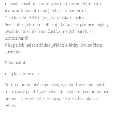
1 kapsle obsahuje 200 mg extraktu ze suchým listů.
Jedná se koncentrovaný extrakt v poměru 4:1.
Obal kapsle: HPMC (vegetariánská kapsle)
Bez: cukru, škrobu, soli, sóji, kukuřice, pšenice, lepku,
kvasnic, mléčných součástí, umělých barviv a
konzervantů.
V kapslích nejsou žádné přídatné látky. Pouze čistá
surovina.
Dávkování
1 - 3 kapsle za den.
Perilu dlouhodobě nepodávejte, pokud se v noci potíte,
máte častý pocit žízně nebo jste vysílení po dlouhodobé
nemoci. Obecně patří perila spíše mezi tzv. akutní
byliny.