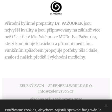
Přírodní bylinné preparáty
Dr. PAŽOUREK
jsou
nejvyšší kvality a jsou připravovány na základě více
než třicetileté lékařské praxe MUDr. Iva Pažourka,
který kombinuje klasickou a přírodní medicínu.
Funkčním způsobem propojuje potřeby těla i duše,
znalosti našich předků i východní medicíny.
ZELENÝ ZVON - GREENBELLWORLD S.R.O.
info@zelenyzvon.cz
Všechna práva vyhrazena 2020
Používáme cookies, abychom zajistili správné fungování a
Obchodní podmínky
Cookies