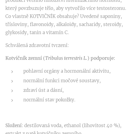
produkci většího množství luteinizačního hormonu,
který povzbuzuje tělo, aby vytvořilo více testosteronu.
Co vlastně KOTVIČNÍK obsahuje? Uvedené saponiny,
třísloviny, flavonoidy, alkaloidy, sacharidy, steroidy,
glykosidy, tanin a vitamín C.
Schválená zdravotní tvrzení:
Kotvičník zemní (
Tribulus terrestris L.
) podporuje:
pohlavní orgány a hormonální aktivitu,
normální funkci močové soustavy,
zdraví úst a dásní,
normální stav pokožky.
Složení
: destilovaná voda, ethanol (lihovitost 40 %),
extrakt z natě kotvičníku zemního