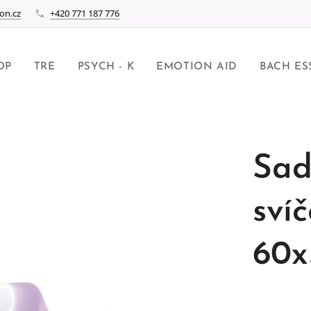
on.cz
+420 771 187 776
OP
TRE
PSYCH - K
EMOTION AID
BACH ES
Sad
sví
60x