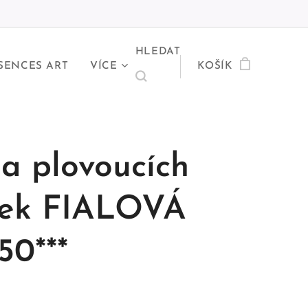
HLEDAT
SENCES ART
VÍCE
KOŠÍK
a plovoucích
ček FIALOVÁ
50***