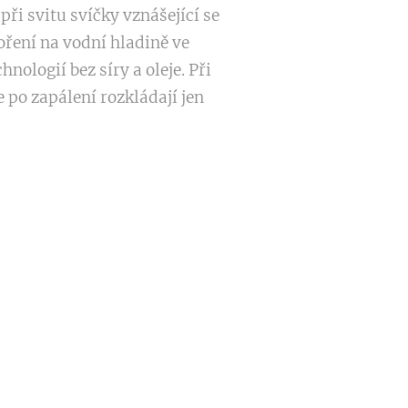
ři svitu svíčky vznášející se
oření na vodní hladině ve
ologií bez síry a oleje. Při
 po zapálení rozkládají jen