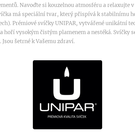
mentů. Navoďte si kouzelnou atmosféru a relaxujte v p
víčka má speciální tvar, který přispívá k stabilnímu h
h). Prémiové svíčky UNIPAR, vytvářené unikátní techn
ka hoří vysokým čistým plamenem a nestéká. Svíčky se
ý. Jsou šetrné k Vašemu zdraví.