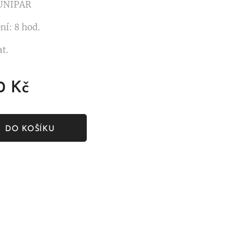
 UNIPAR
ní: 8 hod.
t.
0
Kč
DO KOŠÍKU