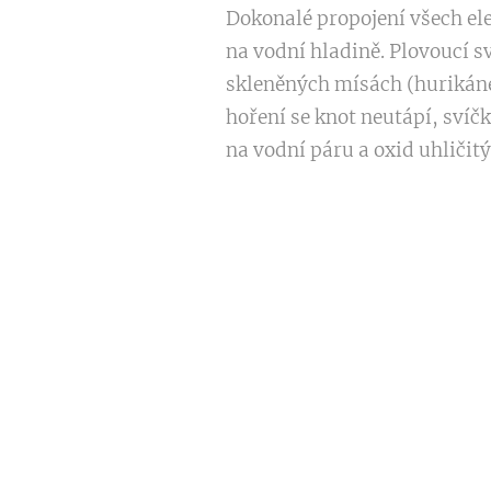
Dokonalé propojení všech ele
na vodní hladině. Plovoucí s
skleněných mísách (hurikánec
hoření se knot neutápí, svíč
na vodní páru a oxid uhličit