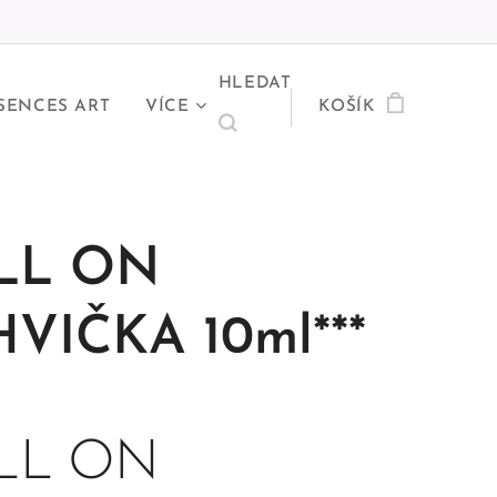
HLEDAT
SENCES ART
VÍCE
KOŠÍK
LL ON
VIČKA 10ml***
LL ON