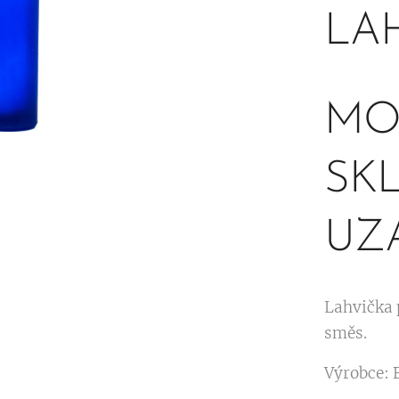
LAH
MO
SKL
UZ
Lahvička 
směs.
Výrobce: