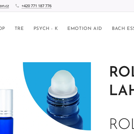
on.cz
+420 771 187 776
OP
TRE
PSYCH - K
EMOTION AID
BACH ES
RO
LAH
RO