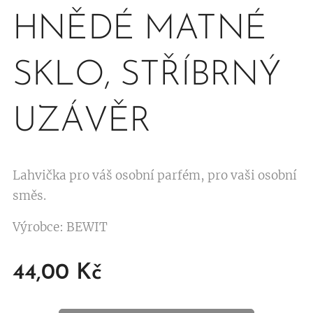
HNĚDÉ MATNÉ
SKLO, STŘÍBRNÝ
UZÁVĚR
Lahvička pro váš osobní parfém, pro vaši osobní
směs.
Výrobce: BEWIT
44,00
Kč