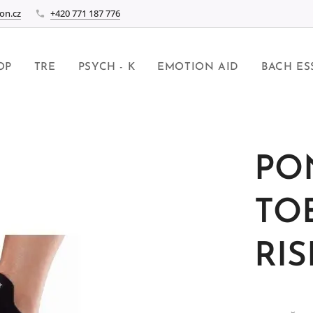
on.cz
+420 771 187 776
OP
TRE
PSYCH - K
EMOTION AID
BACH ES
PO
TO
RIS