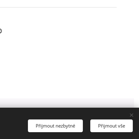
Obchodní podmínky
Cookies
Přijmout nezbytné
Přijmout vše