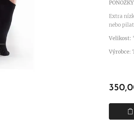
PONOŽKY
Extra níz
nebo pilat
Velikost:
"
Výrobce
:
350,