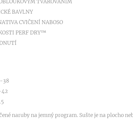
S OBLOUKOVÝM TVAROVÁNÍM
ICKÉ BAVLNY
ATIVA CVIČENÍ NABOSO
KOSTI PERF DRY™
DNUTÍ
6-38
-42
45
ené naruby na jemný program. Sušte je na plocho nebo