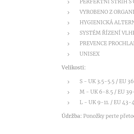
PERFEKTNÍ STŘIH 
VYROBENO Z ORGAN
HYGIENICKÁ ALTERN
SYSTÉM ŘÍZENÍ VLH
PREVENCE PROCHLA
UNISEX
Velikosti:
S - UK 3.5-5.5 / EU 3
M - UK 6-8.5 / EU 39
L - UK 9-11. / EU 43-
Údržba:
Ponožky perte přetoč