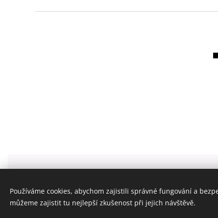
ZELENÝ ZVON - GREENBELLWORLD S.R.O.
info@zelenyzvon.cz
Používáme cookies, abychom zajistili správné fungování a bezp
Všechna práva vyhrazena 2020
můžeme zajistit tu nejlepší zkušenost při jejich návštěvě.