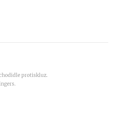
chodidle protiskluz.
ingers.