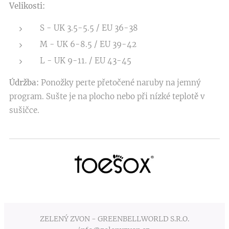
Velikosti:
S - UK 3.5-5.5 / EU 36-38
M - UK 6-8.5 / EU 39-42
L - UK 9-11. / EU 43-45
Údržba:
Ponožky perte přetočené naruby na jemný
program. Sušte je na plocho nebo při nízké teplotě v
sušičce.
ZELENÝ ZVON - GREENBELLWORLD S.R.O.