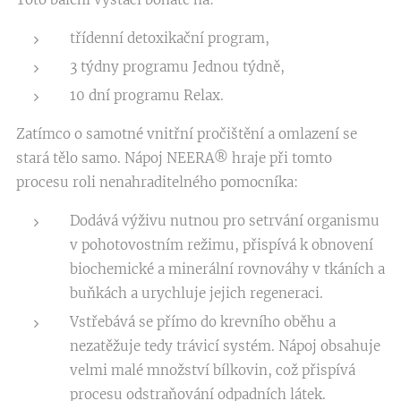
třídenní detoxikační program,
3 týdny programu Jednou týdně,
10 dní programu Relax.
Zatímco o samotné vnitřní pročištění a omlazení se
stará tělo samo. Nápoj NEERA® hraje při tomto
procesu roli nenahraditelného pomocníka:
Dodává výživu nutnou pro setrvání organismu
v pohotovostním režimu, přispívá k obnovení
biochemické a minerální rovnováhy v tkáních a
buňkách a urychluje jejich regeneraci.
Vstřebává se přímo do krevního oběhu a
nezatěžuje tedy trávicí systém. Nápoj obsahuje
velmi malé množství bílkovin, což přispívá
procesu odstraňování odpadních látek.