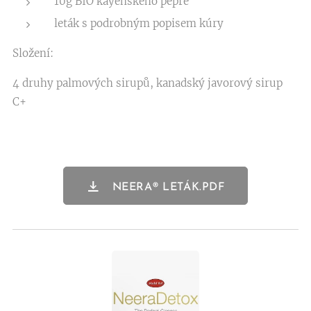
10g BIO kayenského pepře
leták s podrobným popisem kúry
Složení:
4 druhy palmových sirupů, kanadský javorový sirup
C+
NEERA® LETÁK.PDF