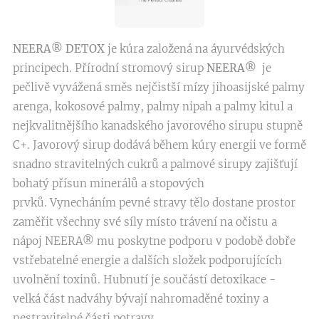
NEERA® DETOX
je kúra založená na áyurvédských
principech. Přírodní stromový sirup
NEERA®
je
pečlivě vyvážená směs nejčistší mízy jihoasijské palmy
arenga, kokosové palmy, palmy nipah a palmy kitul a
nejkvalitnějšího kanadského javorového sirupu stupně
C+. Javorový sirup dodává během kúry energii ve formě
snadno stravitelných cukrů a palmové sirupy zajišťují
bohatý přísun minerálů a stopových
prvků. Vynecháním pevné stravy tělo dostane prostor
zaměřit všechny své síly místo trávení na očistu a
nápoj NEERA® mu poskytne podporu v podobě dobře
vstřebatelné energie a dalších složek podporujících
uvolnění toxinů. Hubnutí je součástí detoxikace -
velká část nadváhy bývají nahromaděné toxiny a
nestravitelné části potravy.