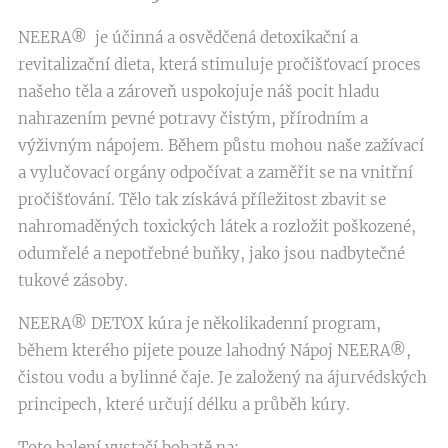
NEERA® je účinná a osvědčená detoxikační a
revitalizační dieta, která stimuluje pročišťovací proces
našeho těla a zároveň uspokojuje náš pocit hladu
nahrazením pevné potravy čistým, přírodním a
výživným nápojem. Během půstu mohou naše zažívací
a vylučovací orgány odpočívat a zaměřit se na vnitřní
pročišťování. Tělo tak získává příležitost zbavit se
nahromaděných toxických látek a rozložit poškozené,
odumřelé a nepotřebné buňky, jako jsou nadbytečné
tukové zásoby.
NEERA® DETOX kúra je několikadenní program,
během kterého pijete pouze lahodný Nápoj NEERA®,
čistou vodu a bylinné čaje. Je založený na ájurvédských
principech, které určují délku a průběh kúry.
Toto balení vystačí bohatě na: