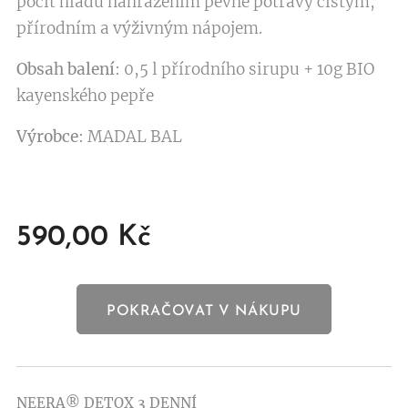
pocit hladu nahrazením pevné potravy čistým,
přírodním a výživným nápojem.
Obsah balení
: 0,5 l přírodního sirupu + 10g BIO
kayenského pepře
Výrobce
: MADAL BAL
590,00
Kč
POKRAČOVAT V NÁKUPU
NEERA® DETOX
3 DENNÍ