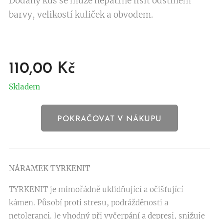
Dodaný kus se může nepatrně lišit odstínem
barvy, velikostí kuliček a obvodem.
110,00
Kč
Skladem
POKRAČOVAT V NÁKUPU
NÁRAMEK TYRKENIT
TYRKENIT je mimořádně uklidňující a očišťující
kámen. Působí proti stresu, podrážděnosti a
netoleranci. Je vhodný při vyčerpání a depresi, snižuje