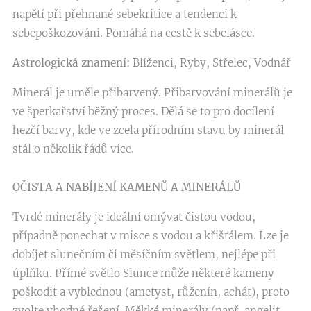
napětí při přehnané sebekritice a tendenci k
sebepoškozování. Pomáhá na cestě k sebelásce.
Astrologická znamení:
Blíženci, Ryby, Střelec, Vodnář
Minerál je uměle přibarvený. Přibarvování minerálů je
ve šperkařství běžný proces. Dělá se to pro docílení
hezčí barvy, kde ve zcela přírodním stavu by minerál
stál o několik řádů více.
OČISTA A NABÍJENÍ KAMENŮ A MINERÁLŮ
Tvrdé minerály je ideální omývat čistou vodou,
případně ponechat v misce s vodou a křišťálem. Lze je
dobíjet slunečním či měsíčním světlem, nejlépe při
úplňku. Přímé světlo Slunce může některé kameny
poškodit a vyblednou (ametyst, růženín, achát), proto
zvolte vhodné řešení. Měkké minerály (např. angelit,