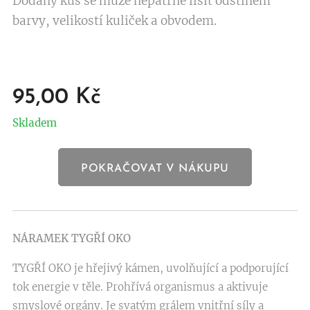
Dodaný kus se může nepatrně lišit odstínem
barvy, velikostí kuliček a obvodem.
95,00
Kč
Skladem
POKRAČOVAT V NÁKUPU
NÁRAMEK TYGŘÍ OKO
TYGŘÍ OKO je hřejivý kámen, uvolňující a podporující
tok energie v těle. Prohřívá organismus a aktivuje
smyslové orgány. Je svatým grálem vnitřní síly a