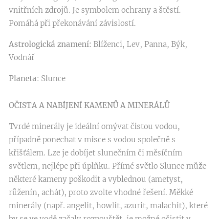
vnitřních zdrojů. Je symbolem ochrany a štěstí.
Pomáhá při překonávání závislostí.
Astrologická znamení:
Blíženci, Lev, Panna, Býk,
Vodnář
Planeta
: Slunce
OČISTA A NABÍJENÍ KAMENŮ A MINERÁLŮ
Tvrdé minerály je ideální omývat čistou vodou,
případně ponechat v misce s vodou společně s
křišťálem. Lze je dobíjet slunečním či měsíčním
světlem, nejlépe při úplňku. Přímé světlo Slunce může
některé kameny poškodit a vyblednou (ametyst,
růženín, achát), proto zvolte vhodné řešení. Měkké
minerály (např. angelit, howlit, azurit, malachit), které
by se ve vodě začaly rozpouštět, je možné očistit v