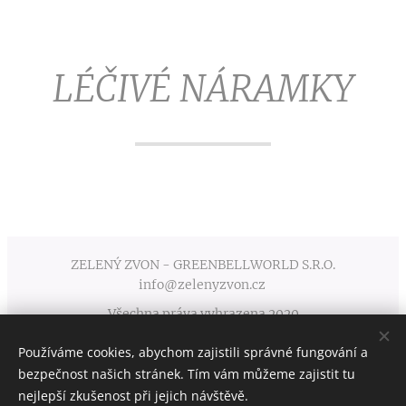
LÉČIVÉ NÁRAMKY
ZELENÝ ZVON - GREENBELLWORLD S.R.O.
info@zelenyzvon.cz
Všechna práva vyhrazena 2020
Používáme cookies, abychom zajistili správné fungování a
Obchodní podmínky
Cookies
bezpečnost našich stránek. Tím vám můžeme zajistit tu
nejlepší zkušenost při jejich návštěvě.