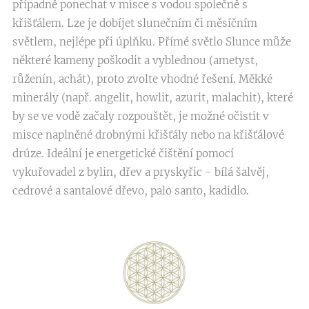
případně ponechat v misce s vodou společně s
křišťálem. Lze je dobíjet slunečním či měsíčním
světlem, nejlépe při úplňku. Přímé světlo Slunce může
některé kameny poškodit a vyblednou (ametyst,
růženín, achát), proto zvolte vhodné řešení. Měkké
minerály (např. angelit, howlit, azurit, malachit), které
by se ve vodě začaly rozpouštět, je možné očistit v
misce naplněné drobnými křišťály nebo na křišťálové
drúze. Ideální je energetické čištění pomocí
vykuřovadel z bylin, dřev a pryskyřic - bílá šalvěj,
cedrové a santalové dřevo, palo santo, kadidlo.