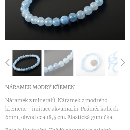
NÁRAMEK
MODRÝ KŘEME
N
Náramek z minerálů. Náramek z modrého
křemene - imitace akvamarín. Průměr kuliček
6mm, obvod cca 18,5 cm. Elastická gumička.