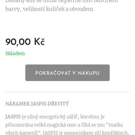
Dodaný kus se může nepatrně lišit odstínem
barvy, velikostí kuliček a obvodem.
90,00
Kč
Skladem
POKRAČOVAT V NÁKUPU
NÁRAMEK
JASPIS DŘEVITÝ
JASPIS
je silný energetický zářič, kterému je
přisuzována velká magická moc a říká se mu "matka
všech kamenů". JASPIS je pomocníkem při konfliktech,