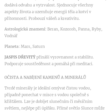
dodává odvahu a vytrvalost. Sjednocuje všechny
aspekty života a uzemňuje energii těla a kotví v
přítomnosti. Probouzí vášeň a kreativitu.
Astrologická znamení:
Beran, Kozoroh, Panna, Ryby,
Vodnář
Planeta
: Mars, Saturn
JASPIS DŘEVITÝ
přináší vyrovnanost a stabilitu.
Podporuje soustředěnost a pomáhá při meditaci.
OČISTA A NABÍJENÍ KAMENŮ A MINERÁLŮ
Tvrdé minerály je ideální omývat čistou vodou,
případně ponechat v misce s vodou společně s
křišťálem. Lze je dobíjet slunečním či měsíčním
světlem, nejlépe při úplňku. Přímé světlo Slunce může