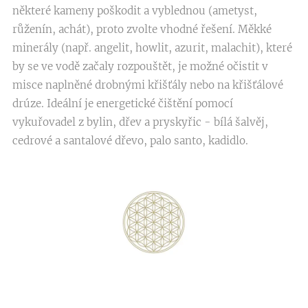
některé kameny poškodit a vyblednou (ametyst,
růženín, achát), proto zvolte vhodné řešení. Měkké
minerály (např. angelit, howlit, azurit, malachit), které
by se ve vodě začaly rozpouštět, je možné očistit v
misce naplněné drobnými křišťály nebo na křišťálové
drúze. Ideální je energetické čištění pomocí
vykuřovadel z bylin, dřev a pryskyřic - bílá šalvěj,
cedrové a santalové dřevo, palo santo, kadidlo.