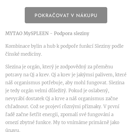
POKRAČOVAT V NÁKUPU
MYTAO MySPLEEN - Podpora sleziny
Kombinace bylin a hub k podpoře funkcí Sleziny podle
čínské medicíny.
Slezina je orgán, který je zodpovědný za přeměnu
potravy na Qi a krev. Qi a krev je jakýmsi palivem, které
náš organismus potřebuje, aby mohl fungovat. Slezina
je tedy orgán velmi důležitý. Pokud je oslabený,
nevyrábí dostatek Qi a krve a náš organismus začne
chřadnout. Což se projeví různými příznaky. V první
řadě začne šetřit energii, zpomalí své fungování a
omezí zbytné funkce. My to vnímáme primárně jako
únavu.