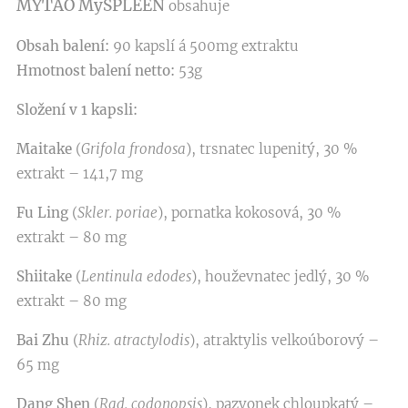
MYTAO MySPLEEN
obsahuje
Obsah balení:
90 kapslí á 500mg extraktu
Hmotnost balení netto:
53g
Složení v 1 kapsli:
Maitake
(
Grifola frondosa
), trsnatec lupenitý, 30 %
extrakt – 141,7 mg
Fu Ling
(
Skler. poriae
), pornatka kokosová, 30 %
extrakt – 80 mg
Shiitake
(
Lentinula edodes
), houževnatec jedlý, 30 %
extrakt – 80 mg
Bai Zhu
(
Rhiz. atractylodis
), atraktylis velkoúborový –
65 mg
Dang Shen
(
Rad. codonopsis
), pazvonek chloupkatý –