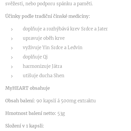
svěžesti, nebo podporu spánku a paměti.
Účinky podle tradiční čínské medicíny:
doplňuje a rozhýbává krev Srdce a Jater
upravuje oběh krve
vyživuje Yin Srdce a Ledvin
doplňuje Qi
harmonizuje Játra
utišuje ducha Shen
MyHEART
obsahuje
Obsah balení:
90 kapslí á 500mg extraktu
Hmotnost balení netto:
53g
Složení v 1 kapsli: