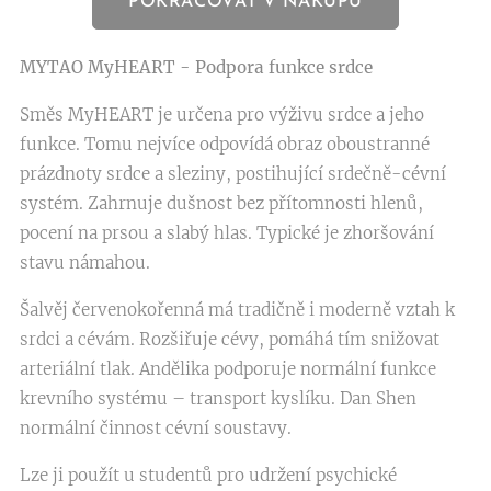
POKRAČOVAT V NÁKUPU
MYTAO MyHEART - Podpora funkce srdce
Směs MyHEART je určena pro výživu srdce a jeho
funkce. Tomu nejvíce odpovídá obraz oboustranné
prázdnoty srdce a sleziny, postihující srdečně-cévní
systém. Zahrnuje dušnost bez přítomnosti hlenů,
pocení na prsou a slabý hlas. Typické je zhoršování
stavu námahou.
Šalvěj červenokořenná má tradičně i moderně vztah k
srdci a cévám. Rozšiřuje cévy, pomáhá tím snižovat
arteriální tlak. Andělika podporuje normální funkce
krevního systému – transport kyslíku. Dan Shen
normální činnost cévní soustavy.
Lze ji použít u studentů pro udržení psychické