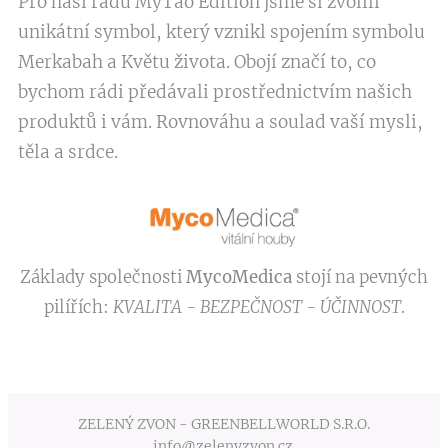
Pro naši řadu MyTao Edition jsme si zvolili
unikátní symbol, který vznikl spojením symbolu
Merkabah a Květu života. Obojí značí to, co
bychom rádi předávali prostřednictvím našich
produktů i vám. Rovnováhu a soulad vaší mysli,
těla a srdce.
Základy společnosti
MycoMedica
stojí na pevných
pilířích:
KVALITA - BEZPEČNOST - ÚČINNOST
.
ZELENÝ ZVON - GREENBELLWORLD S.R.O.
info@zelenyzvon.cz