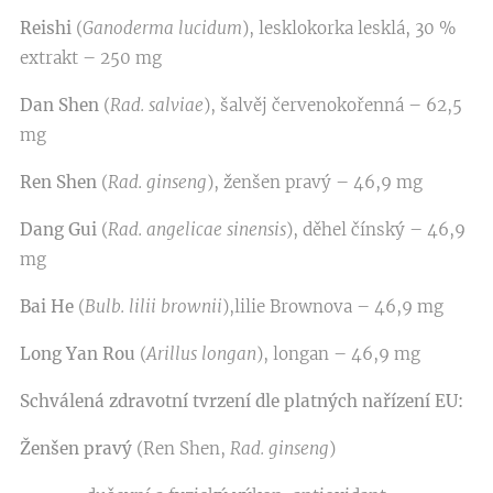
Reishi
(
Ganoderma lucidum
), lesklokorka lesklá, 30 %
extrakt – 250 mg
Dan Shen
(
Rad. salviae
), šalvěj červenokořenná – 62,5
mg
Ren Shen
(
Rad. ginseng
), ženšen pravý – 46,9 mg
Dang Gui
(
Rad. angelicae sinensis
), děhel čínský – 46,9
mg
Bai He
(
Bulb. lilii brownii
),lilie Brownova – 46,9 mg
Long Yan Rou
(
Arillus longan
), longan – 46,9 mg
Schválená zdravotní tvrzení dle platných nařízení EU:
Ženšen pravý
(Ren Shen,
Rad. ginseng
)