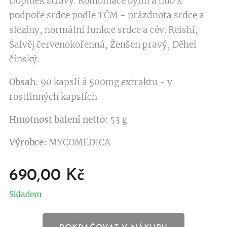
Doplněk stravy. Kombinace bylin a hub k
podpoře srdce podle TČM - prázdnota srdce a
sleziny, normální funkce srdce a cév. Reishi,
Šalvěj červenokořenná, Ženšen pravý, Děhel
čínský.
Obsah
: 90 kapslí á 500mg extraktu - v
rostlinných kapslích
Hmotnost balení netto:
53 g
Výrobce
: MYCOMEDICA
690,00
Kč
Skladem