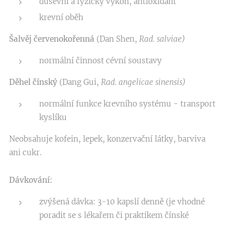
duševní a fyzický výkon, antioxidant
krevní oběh
Šalvěj červenokořenná
(Dan Shen,
Rad. salviae)
normální činnost cévní soustavy
Děhel čínský
(Dang Gui,
Rad. angelicae sinensis)
normální funkce krevního systému - transport
kyslíku
Neobsahuje kofein, lepek, konzervační látky, barviva
ani cukr.
Dávkování:
zvýšená dávka: 3-10 kapslí denně (je vhodné
poradit se s lékařem či praktikem čínské