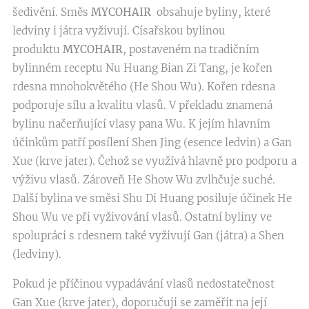
šedivění. Směs
MYCOHAIR
obsahuje byliny, které
ledviny i játra vyživují. Císařskou bylinou
produktu
MYCOHAIR
, postaveném na tradičním
bylinném receptu Nu Huang Bian Zi Tang, je kořen
rdesna mnohokvětého (He Shou Wu). Kořen rdesna
podporuje sílu a kvalitu vlasů. V překladu znamená
bylinu načerňující vlasy pana Wu. K jejím hlavním
účinkům patří posílení Shen Jing (esence ledvin) a Gan
Xue (krve jater). Čehož se využívá hlavně pro podporu a
výživu vlasů. Zároveň He Show Wu zvlhčuje suché.
Další bylina ve směsi Shu Di Huang posiluje účinek He
Shou Wu ve při vyživování vlasů. Ostatní byliny ve
spolupráci s rdesnem také vyživují Gan (játra) a Shen
(ledviny).
Pokud je příčinou vypadávání vlasů nedostatečnost
Gan Xue (krve jater), doporučuji se zaměřit na její