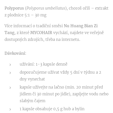
Polyporus
(
Polyporus umbellatus
), choroš oříš – extrakt
z plodnice 5:1 – 30 mg
Více informací o tradiční směsi
Nu Huang Bian Zi
Tang
, z které
MYCOHAIR
vychází, najdete ve veřejně
dostupných zdrojích, třeba na internetu
.
Dávkování:
užívání: 1-3 kapsle denně
doporučujeme užívat vždy 5 dní v týdnu a 2
dny vynechat
kapsle užívejte na lačno (min. 20 minut před
jídlem či 30 minut po jídle), zapíjejte vodu nebo
slabým čajem
1 kapsle obsahuje 0,5 g hub a bylin