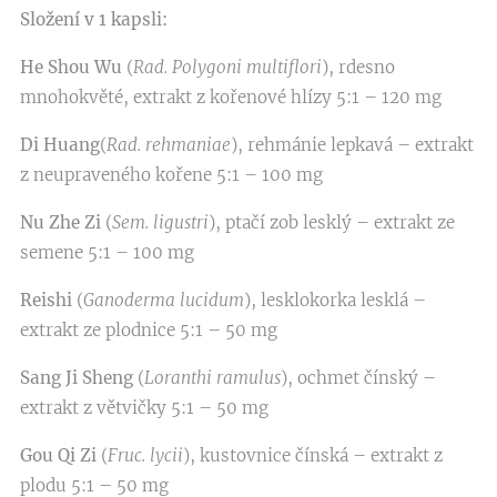
Složení v 1 kapsli:
He Shou Wu
(
Rad. Polygoni multiflori
), rdesno
mnohokvěté, extrakt z kořenové hlízy 5:1 – 120 mg
Di Huang
(
Rad. rehmaniae
), rehmánie lepkavá – extrakt
z neupraveného kořene 5:1 – 100 mg
Nu Zhe Zi
(
Sem. ligustri
), ptačí zob lesklý – extrakt ze
semene 5:1 – 100 mg
Reishi
(
Ganoderma lucidum
), lesklokorka lesklá –
extrakt ze plodnice 5:1 – 50 mg
Sang Ji Sheng
(
Loranthi ramulus
), ochmet čínský –
extrakt z větvičky 5:1 – 50 mg
Gou Qi Zi
(
Fruc. lycii
), kustovnice čínská – extrakt z
plodu 5:1 – 50 mg