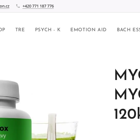
on.cz
+420 771 187 776
OP
TRE
PSYCH - K
EMOTION AID
BACH ES
MY
MY
120k