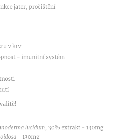
nkce jater, pročištění
)
ru v krvi
pnost - imunitní systém
tnosti
nutí
valitě!
anoderma lucidum
, 30% extrakt - 130mg
noidosa
- 130mg