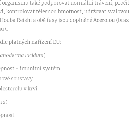
í organismu také podporovat normální trávení, pročiš
vi, kontrolovat tělesnou hmotnost, udržovat svalovo
 Houba Reishi a obě řasy jsou doplněné
Acerolou
(braz
u C.
dle platných nařízení EU:
anoderma lucidum
)
pnost - imunitní systém
hové soustavy
esterolu v krvi
osa
)
opnost