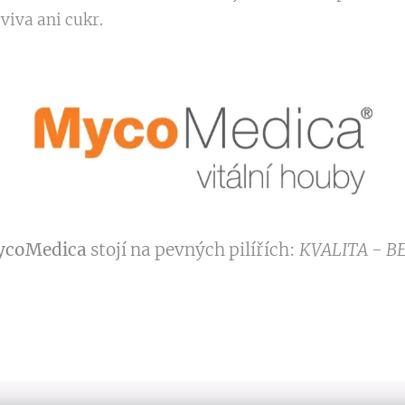
viva ani cukr.
coMedica
stojí na pevných pilířích:
KVALITA - B