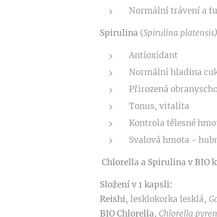
Normální trávení a fu
Spirulina
(
Spirulina platensis
Antioxidant
Normální hladina cuk
Přirozená obranyscho
Tonus, vitalita
Kontrola tělesné hmo
Svalová hmota - hub
Chlorella a Spirulina v BIO k
Složení v 1 kapsli:
Reishi
, lesklokorka lesklá,
G
BIO Chlorella
,
Chlorella pyre