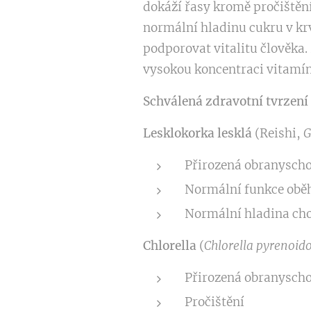
dokáží řasy kromě pročištěn
normální hladinu cukru v kr
podporovat vitalitu člověka.
vysokou koncentraci vitamín
Schválená zdravotní tvrzení 
Lesklokorka lesklá
(Reishi,
G
Přirozená obranyscho
Normální funkce obě
Normální hladina chol
Chlorella
(
Chlorella pyrenoid
Přirozená obranysch
Pročištění