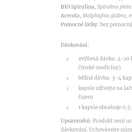
BIO Spirulina
,
Spirulina plate
Acerola
,
Malphighia glabra
, 
Pomocné látky:
bez pomocnýc
Dávkování:
zvýšená dávka: 4-10 
čínské medicíny)
běžná dávka: 3-4 kap
kapsle užívejte na la
čajem
1 kapsle obsahuje 0,5
Upozornění
: Produkt není ur
dávkování. Uchovávejte mimo