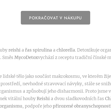
POKRAČOVAT V NÁKUPU
ouby
reishi
a
řas spirulina
a
chlorella
. Detoxikuje org
t. Směs
MycoDetox
vychází z receptu tradiční čínské 
e lidské tělo jako součást makrokosmu, ve kterém žij
 prostředí, nevhodné stravovací návyky, stále se snižuj
 organismus a způsobují jeho disharmonii. Proto jsme
inek vitální houby
Reishi
a dvou sladkovodních řas
Ch
 organismu
, podpoře jeho
přirozené obranyschopnost