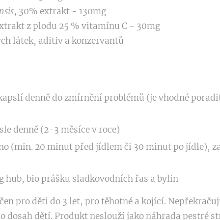
nsis
, 30% extrakt - 130mg
extrakt z plodu 25 % vitamínu C - 30mg
h látek, aditiv a konzervantů
kapslí denně do zmírnění problémů (je vhodné poradit
sle denně (2-3 měsíce v roce)
čno (min. 20 minut před jídlem či 30 minut po jídle), 
 g hub, bio prášku sladkovodních řas a bylin
čen pro děti do 3 let, pro těhotné a kojící. Nepřekrač
 dosah dětí. Produkt neslouží jako náhrada pestré st