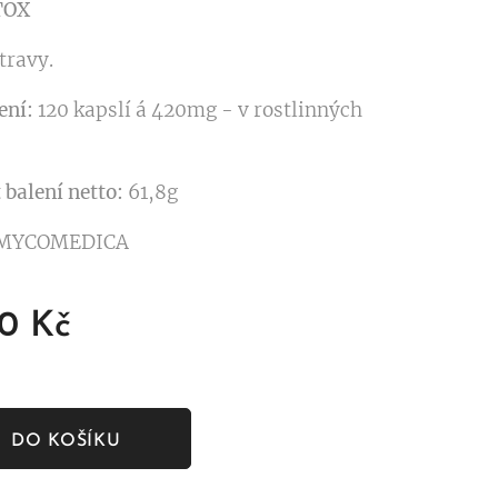
TOX
travy.
ení:
120 kapslí á 420mg - v rostlinných
 balení
netto:
61,8g
 MYCOMEDICA
00
Kč
DO KOŠÍKU