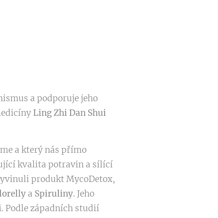
anismus a podporuje jeho
medicíny
Ling Zhi Dan Shui
eme a který nás přímo
ící kvalita potravin a sílící
 vyvinuli produkt MycoDetox,
lorelly
a
Spiruliny
. Jeho
i
. Podle západních studií