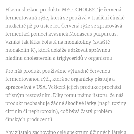
Hlavní složkou produktu MYCOCHOLEST je
červená
fermentovaná rýže
, která se používá v tradiční čínské
medicíně již po tisíce let. Červená rýže se zpracovává
fermentací pomocí kvasinek Monascus purpureus.
Vzniká tak látka bohatá na
monakoliny
(zvláště
monakolin K), která
dokáže udržovat správnou
hladinu cholesterolu a triglyceridů
v organismu.
Pro náš produkt používáme výhradně červenou
fermentovanou rýži, která se
organicky pěstuje a
zpracovává v USA
. Veškerá jejich produkce prochází
přísným testováním. Díky tomu máme jistotu, že náš
produkt neobsahuje
žádné škodlivé látky
(např. toxiny
citrinin či nephrotoxin), což bývá častý problém
čínských producentů.
Aby zůstalo zachováno celé spektrum účinných látek a