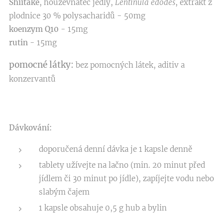
Shiitake
, houževnatec jedlý,
Lentinula edodes
, extrakt z
plodnice 30 % polysacharidů - 50mg
koenzym Q10
- 15mg
rutin
- 15mg
pomocné látky:
bez pomocných látek, aditiv a
konzervantů
Dávkování:
doporučená denní dávka je 1 kapsle denně
tablety užívejte na lačno (min. 20 minut před
jídlem či 30 minut po jídle), zapíjejte vodu nebo
slabým čajem
1 kapsle obsahuje 0,5 g hub a bylin