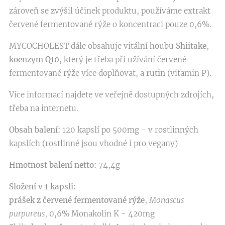
zároveň se zvýšil účinek produktu, používáme extrakt
červené fermentované rýže o koncentraci pouze 0,6%.
MYCOCHOLEST dále obsahuje vitální houbu
Shiitake
,
koenzym Q10
, který je třeba při užívání červené
fermentované rýže více doplňovat, a
rutin
(vitamin P).
Více informací najdete ve veřejně dostupných zdrojích,
třeba na internetu.
Obsah balení:
120 kapslí po 500mg - v rostlinných
kapslích (rostlinné jsou vhodné i pro vegany)
Hmotnost balení netto:
74,4g
Složení v 1 kapsli:
prášek z červené fermentované rýže
,
Monascus
purpureus
, 0,6% Monakolin K - 420mg