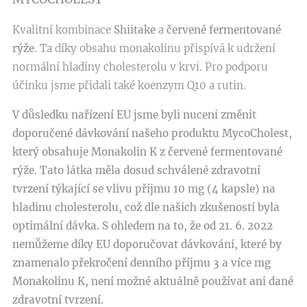
Kvalitní kombinace
Shiitake
a
červené fermentované
rýže
. Ta díky obsahu monakolinu přispívá k udržení
normální hladiny cholesterolu v krvi. Pro podporu
účinku jsme přidali také koenzym Q10 a rutin.
V důsledku nařízení EU jsme byli nuceni změnit
doporučené dávkování našeho produktu MycoCholest,
který obsahuje Monakolin K z červené fermentované
rýže. Tato látka měla dosud schválené zdravotní
tvrzení týkající se vlivu příjmu 10 mg (4 kapsle) na
hladinu cholesterolu, což dle našich zkušeností byla
optimální dávka. S ohledem na to, že od 21. 6. 2022
nemůžeme díky EU doporučovat dávkování, které by
znamenalo překročení denního příjmu 3 a více mg
Monakolinu K, není možné aktuálně používat ani dané
zdravotní tvrzení.