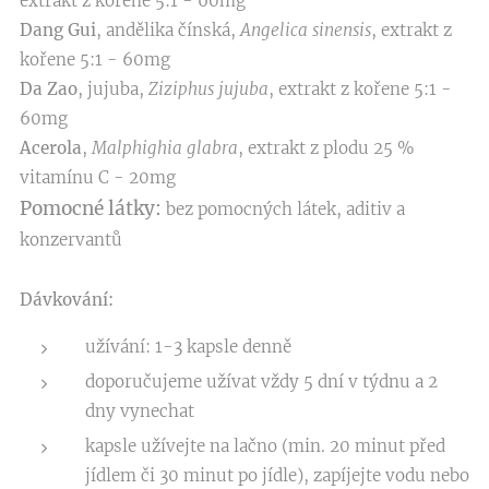
extrakt z kořene 5:1 - 60mg
Dang Gui
, andělika čínská,
Angelica sinensis
, extrakt z
kořene 5:1 - 60mg
Da Zao
, jujuba,
Ziziphus jujuba
, extrakt z kořene 5:1 -
60mg
Acerola
,
Malphighia glabra
, extrakt z plodu 25 %
vitamínu C - 20mg
Pomocné látky:
bez pomocných látek, aditiv a
konzervantů
Dávkování:
užívání: 1-3 kapsle denně
doporučujeme užívat vždy 5 dní v týdnu a 2
dny vynechat
kapsle užívejte na lačno (min. 20 minut před
jídlem či 30 minut po jídle), zapíjejte vodu nebo