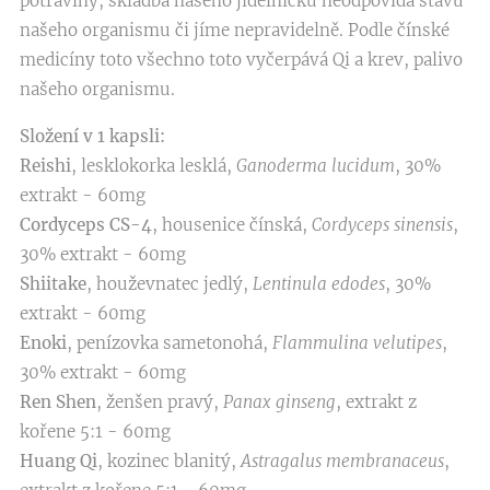
potraviny, skladba našeho jídelníčku neodpovídá stavu
našeho organismu či jíme nepravidelně. Podle čínské
medicíny toto všechno toto vyčerpává Qi a krev, palivo
našeho organismu.
Složení v 1 kapsli:
Reishi
, lesklokorka lesklá,
Ganoderma lucidum
, 30%
extrakt - 60mg
Cordyceps CS-4
, housenice čínská,
Cordyceps sinensis
,
30% extrakt - 60mg
Shiitake
, houževnatec jedlý,
Lentinula edodes
, 30%
extrakt - 60mg
Enoki
, penízovka sametonohá,
Flammulina velutipes
,
30% extrakt - 60mg
Ren Shen
, ženšen pravý,
Panax ginseng
, extrakt z
kořene 5:1 - 60mg
Huang Qi
, kozinec blanitý,
Astragalus membranaceus
,