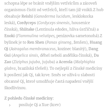
schopna lépe se bránit vnějším vetřelcům a zároveň
organismus čistit od vetřelců, kteří tam již vnikli.Z hub
obsahuje
Reishi
(
Ganoderma lucidum
, lesklokorka
leská),
Cordyceps
(
Cordyceps sinensis
, housenice
čínská),
Shiitake
(Lentinula edodes, hlíva ústřičná) a
Enoki
(
Flammulina velutipes,
penízovka sametonohá).Z
bylinek je to
Ren Shen
(
Panax ginseng
, ženšen),
Huang
Qi
(A
stragalus membranaceus
, kozinec blanitý),
Dang
Gui
(
Angelica sinsis
, děhel neboli andělika čínská),
Da
Zao
(
Ziziphus jujuba
, jujuba) a
Acerola
(
Malphighia
glabra
, brazilská třešeň). To nejlepší z čínské medicíny
k posílení jak Qi, tak krve. Směs se užívá u slabosti
obranné Qi, které umožňuje častá napadení vnější
škodlivinou.
Z pohledu čínské medicíny:
posiluje Qi a Xue (krev)