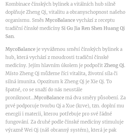
Kombinace čínských bylinek a vitálních hub silně
doplňuje Zheng Qi, vitalitu a obranyschopnost našeho
organismu. Směs
MycoBalance
vychází z receptu
tradiční čínské medicíny
Si Gu Jia Ren Shen Huang Qi
San
.
MycoBalance
je vyváženou směsí čínských bylinek a
hub, která vychází z moudrosti tradiční čínské
medicíny. Jejím hlavním úkolem je podpořit
Zheng Qi
.
Místo Zheng Qi můžeme říci vitalita, životní síla či
silná imunita. Opozitum k Zheng Qi je Xie Qi. To
špatné, co se snaží do nás neustále
proniknout...
MycoBalance
má dva směry působení. Za
prvé podporuje tvorbu Qi a Xue (krve), tzn. doplní mu
energii i materii, kterou potřebuje pro své řádné
fungování. Za druhé podle čínské medicíny stimuluje
výrazně Wei Qi (náš obranný systém), která je pak