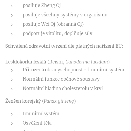
posiluje Zheng Qi
posiluje všechny systémy v organismu
posiluje Wei Qi (obranná Qi)
podporuje vitalitu, doplňuje síly
Schválená zdravotní tvrzení dle platných nařízení EU:
Lesklokorka lesklá
(Reishi,
Ganoderma lucidum
)
Přirozená obranyschopnost - imunitní systém
Normální funkce oběhové soustavy
Normální hladina cholesterolu v krvi
Ženšen korejský
(
Panax ginseng
)
Imunitní systém
Osvěžení těla