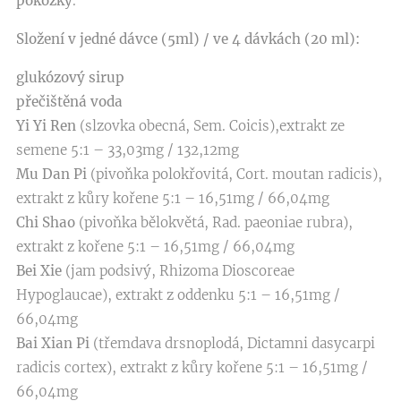
pokožky
.
Složení v jedné dávce (5ml) / ve 4 dávkách (20 ml):
glukózový sirup
přečištěná voda
Yi Yi Ren
(slzovka obecná, Sem. Coicis),extrakt ze
semene 5:1 – 33,03mg / 132,12mg
Mu Dan Pi
(pivoňka polokřovitá, Cort. moutan radicis),
extrakt z kůry kořene 5:1 – 16,51mg / 66,04mg
Chi Shao
(pivoňka bělokvětá, Rad. paeoniae rubra),
extrakt z kořene 5:1 – 16,51mg / 66,04mg
Bei Xie
(jam podsivý, Rhizoma Dioscoreae
Hypoglaucae), extrakt z oddenku 5:1 – 16,51mg /
66,04mg
Bai Xian Pi
(třemdava drsnoplodá, Dictamni dasycarpi
radicis cortex), extrakt z kůry kořene 5:1 – 16,51mg /
66,04mg