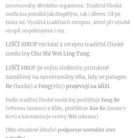
nerovnováhy dětského organismu. Tradiční čínská
medicína pomáhá jak dospělým, tak i dětem. Už po
tisíce let. Využívá tradičních receptur, které při výrobě
sirupů respektujeme i my.
LIŠČÍ
SIRUP
vychází z receptu tradiční čínské
medicíny
Chu Shi Wei Ling Tang.
LIŠČÍ
je svým složením primárně
SIRUP
j
zaměřený na nerovnováhy těla, kdy se patogen
Re
(horko) a
Feng
(vítr)
projevují na kůži
.
Podle tradiční čínské medicíny pročišťuje
Feng Re
(větrnou horkost) z kůže, pročišťuje
Xue Re
(horko v
krvi) a harmonizuje vrstvy
Wei
(obranu).
Díky obsažené lékořici
podporuje normální stav