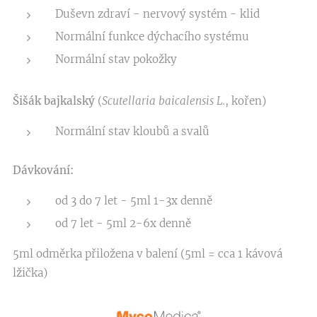
Duševn zdraví - nervový systém - klid
Normální funkce dýchacího systému
Normální stav pokožky
Šišák bajkalský
(
Scutellaria baicalensis L.
, kořen)
Normální stav kloubů a svalů
Dávkování:
od 3 do 7 let - 5ml 1-3x denně
od 7 let - 5ml 2-6x denně
5ml odměrka přiložena v balení (5ml = cca 1 kávová
lžička)