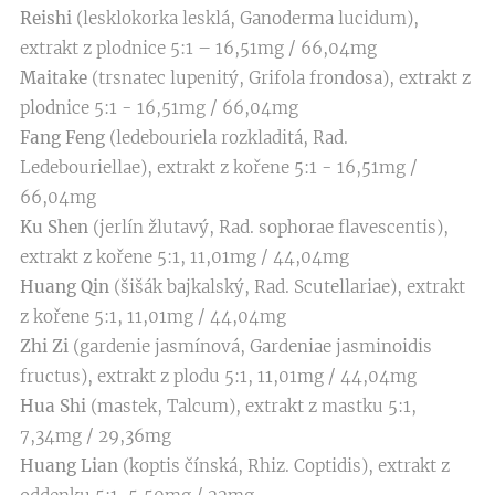
Reishi
(lesklokorka lesklá, Ganoderma lucidum),
extrakt z plodnice 5:1 – 16,51mg / 66,04mg
Maitake
(trsnatec lupenitý, Grifola frondosa), extrakt z
plodnice 5:1 - 16,51mg / 66,04mg
Fang Feng
(ledebouriela rozkladitá, Rad.
Ledebouriellae), extrakt z kořene 5:1 - 16,51mg /
66,04mg
Ku Shen
(jerlín žlutavý, Rad. sophorae flavescentis),
extrakt z kořene 5:1, 11,01mg / 44,04mg
Huang Qin
(šišák bajkalský, Rad. Scutellariae), extrakt
z kořene 5:1, 11,01mg / 44,04mg
Zhi Zi
(gardenie jasmínová, Gardeniae jasminoidis
fructus), extrakt z plodu 5:1, 11,01mg / 44,04mg
Hua Shi
(mastek, Talcum), extrakt z mastku 5:1,
7,34mg / 29,36mg
Huang Lian
(koptis čínská, Rhiz. Coptidis), extrakt z