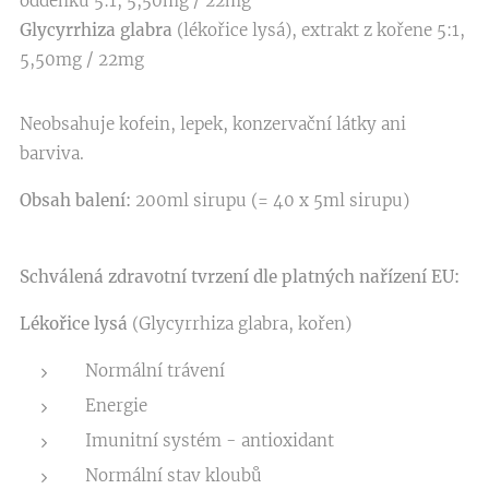
oddenku 5:1, 5,50mg / 22mg
Glycyrrhiza glabra
(lékořice lysá), extrakt z kořene 5:1,
5,50mg / 22mg
Neobsahuje kofein, lepek, konzervační látky ani
barviva.
Obsah balení:
200ml sirupu (= 40 x 5ml sirupu)
Schválená zdravotní tvrzení dle platných nařízení EU:
Lékořice lysá
(Glycyrrhiza glabra, kořen)
Normální trávení
Energie
Imunitní systém - antioxidant
Normální stav kloubů