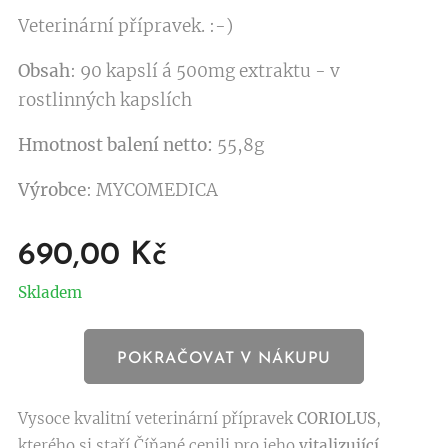
Veterinární přípravek. :-)
Obsah
: 90 kapslí á 500mg extraktu - v
rostlinných kapslích
Hmotnost balení netto:
55,8g
Výrobce
: MYCOMEDICA
690,00
Kč
Skladem
POKRAČOVAT V NÁKUPU
Vysoce kvalitní veterinární přípravek
CORIOLUS
,
kterého si staří Číňané cenili pro jeho
vitalizující