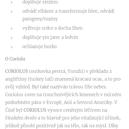
doplňuje slezinu
odvádí vlhkost a transformuje hlen, odvádí
patogeny/toxiny
vyživuje srdce a ducha Shen
doplňuje yin jater a ledvin
ochlazuje horko
O Coriolu
CORIOLUS
(outkovka pestrá, Yunzhi) v překladu z
angličtiny (turkey tail) znamená krocaní ocas, a to pro
svůj vzhled. Byl také nazýván trávou říše nebes.
Coriolus roste na trouchnivějících kmenech v mírném
podnebném pásu v Evropě, Asii a Severní Ameriky. V
Číně byl
CORIOLUS
vysoce ceněným léčivem na
čínském dvoře a to hlavně pro jeho vitalizující účinek,
jelikož působí pozitivně jak na tělo, tak na mysl. Díky