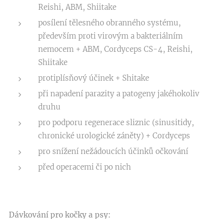
Reishi, ABM, Shiitake
posílení tělesného obranného systému,
především proti virovým a bakteriálním
nemocem + ABM, Cordyceps CS-4, Reishi,
Shiitake
protiplísňový účinek + Shitake
při napadení parazity a patogeny jakéhokoliv
druhu
pro podporu regenerace sliznic (sinusitidy,
chronické urologické záněty) + Cordyceps
pro snížení nežádoucích účinků očkování
před operacemi či po nich
Dávkování pro kočky a psy: