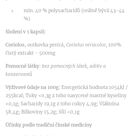
min. 40 % polysacharidů (reálně bývá 43-44
%)
Složení v 1 kapsli:
Coriolus
, outkovka pestrá,
Coriolus versicolor,
100%
čistý extrakt - 500mg
Pomocné látky:
bez pomocných látek, aditiv a
konzervantů
Výživové údaje na 100g:
Energetická hodnota 1054kJ /
255kcal; Tuky <0,3g z toho nasycené mastné kyseliny
<0,1g; Sacharidy 19,1g z toho cukry 4,9g; Vláknina
58,4g; Bílkoviny 15,2g; Sůl <0,1g
Účinky podle tradiční čínské medicíny