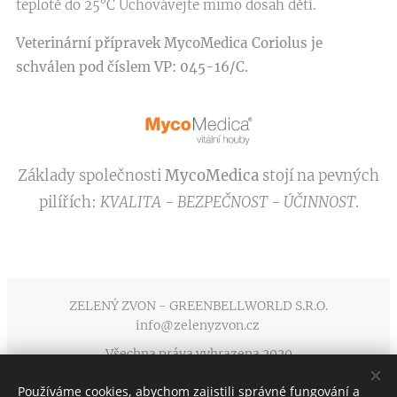
teplotě do 25°C Uchovávejte mimo dosah dětí.
Veterinární přípravek MycoMedica Coriolus je
schválen
pod číslem VP: 045-16/C.
Základy společnosti
MycoMedica
stojí na pevných
pilířích:
KVALITA - BEZPEČNOST - ÚČINNOST
.
ZELENÝ ZVON - GREENBELLWORLD S.R.O.
info@zelenyzvon.cz
Všechna práva vyhrazena 2020
Používáme cookies, abychom zajistili správné fungování a
Obchodní podmínky
Cookies