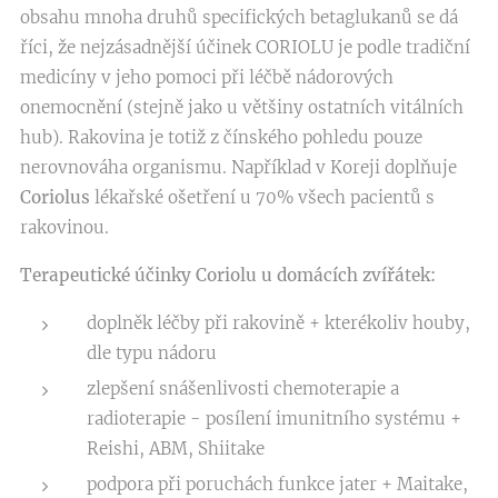
obsahu mnoha druhů specifických betaglukanů se dá
říci, že nejzásadnější účinek CORIOLU je podle tradiční
medicíny v jeho pomoci při léčbě nádorových
onemocnění (stejně jako u většiny ostatních vitálních
hub). Rakovina je totiž z čínského pohledu pouze
nerovnováha organismu. Například v Koreji doplňuje
Coriolus
lékařské ošetření u 70% všech pacientů s
rakovinou.
Terapeutické účinky Coriolu u domácích zvířátek:
doplněk léčby při rakovině + kterékoliv houby,
dle typu nádoru
zlepšení snášenlivosti chemoterapie a
radioterapie - posílení imunitního systému +
Reishi, ABM, Shiitake
podpora při poruchách funkce jater + Maitake,