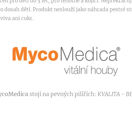
čen pro děti do 3 let, pro těhotné a kojící. Nepřekrač
 dosah dětí. Produkt neslouží jako náhrada pestré st
viva ani cukr.
coMedica
stojí na pevných pilířích:
KVALITA - B