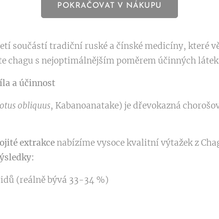
POKRAČOVAT V NÁKUPU
tí součástí tradiční ruské a čínské medicíny, které věř
lte chagu s nejoptimálnějším poměrem účinných látek
íla a účinnost
otus obliquus
, Kabanoanatake) je dřevokazná chorošov
ojité extrakce
nabízíme vysoce kvalitní výtažek z Ch
výsledky:
idů (reálně bývá 33-34 %)