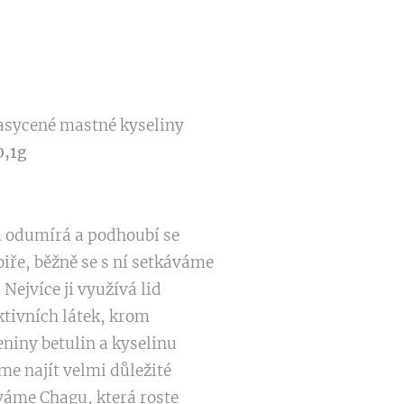
nasycené mastné kyseliny
0,1g
om odumírá a podhoubí se
biře, běžně se s ní setkáváme
 Nejvíce ji využívá lid
ktivních látek, krom
niny betulin a kyselinu
me najít velmi důležité
íváme Chagu, která roste