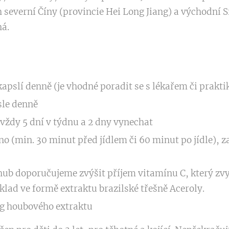
 severní Číny (provincie Hei Long Jiang) a východní Si
á.
apslí denně (je vhodné poradit se s lékařem či prakt
sle denně
vždy 5 dní v týdnu a 2 dny vynechat
čno (min. 30 minut před jídlem či 60 minut po jídle), 
 hub doporučujeme zvýšit příjem vitamínu C, který zvy
klad ve formě extraktu brazilské třešně Aceroly.
 g houbového extraktu