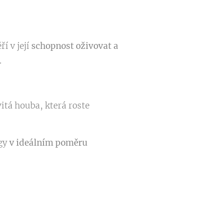
í v její
schopnost oživovat a
.
itá houba, která roste
agy
v ideálním poměru