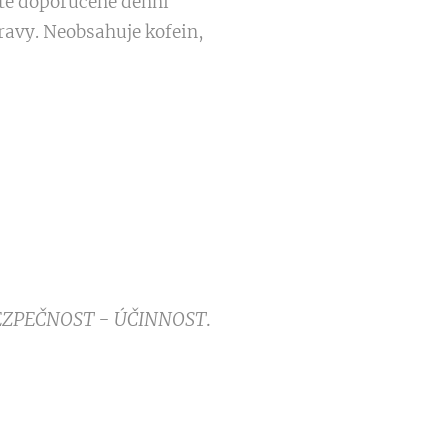
ujte doporučené denní
ravy. Neobsahuje kofein,
EZPEČNOST - ÚČINNOST
.