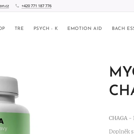
on.cz
+420 771 187 776
OP
TRE
PSYCH - K
EMOTION AID
BACH ES
MY
CHA
CHAGA - 
Doplněk s