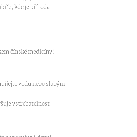
biře, kde je příroda
ikem čínské medicíny)
zapíjejte vodu nebo slabým
šuje vstřebatelnost