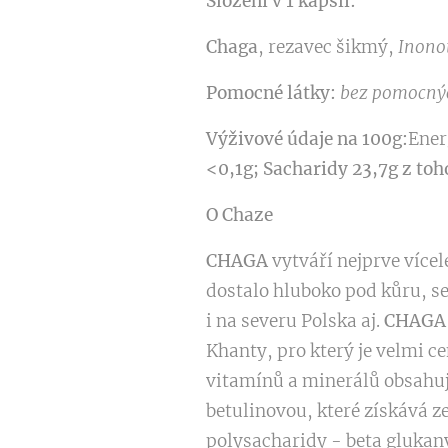
Složení v 1 kapsli:
Chaga
, rezavec šikmý,
Inonot
Pomocné látky:
bez pomocných
Výživové údaje na 100g:
Ener
<0,1g; Sacharidy 23,7g z toh
O Chaze
CHAGA
vytváří nejprve více
dostalo hluboko pod kůru, se 
i na severu Polska aj.
CHAGA
Khanty, pro který je velmi c
vitamínů a minerálů obsahuje
betulinovou, které získává z
polysacharidy - beta glukany