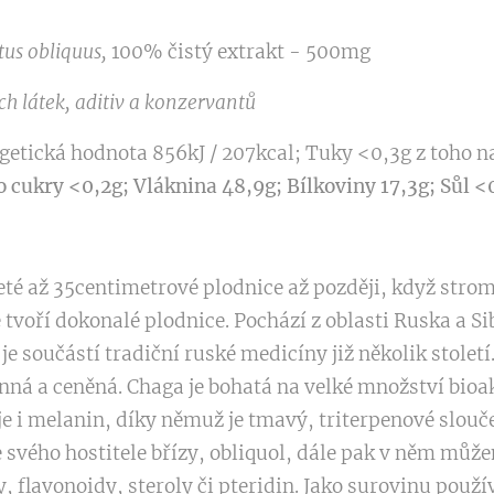
us obliquus,
100% čistý extrakt - 500mg
 látek, aditiv a konzervantů
getická hodnota 856kJ / 207kcal; Tuky <0,3g z toho 
o cukry <0,2g; Vláknina 48,9g; Bílkoviny 17,3g; Sůl <
leté až 35centimetrové plodnice až později, když str
tvoří dokonalé plodnice. Pochází z oblasti Ruska a Si
je součástí tradiční ruské medicíny již několik století.
enná a ceněná. Chaga je bohatá na velké množství bioa
 i melanin, díky němuž je tmavý, triterpenové slouče
e svého hostitele břízy, obliquol, dále pak v něm může
, flavonoidy, steroly či pteridin. Jako surovinu použ