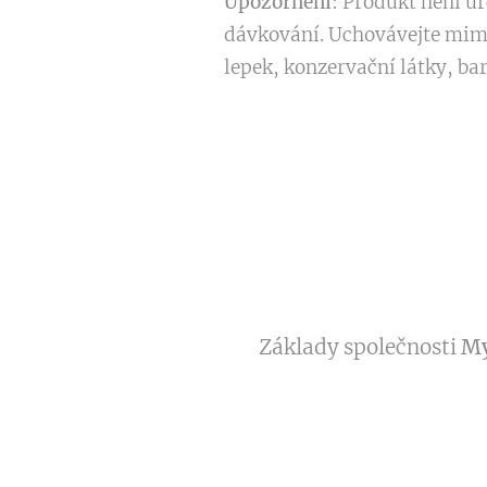
Upozornění
: Produkt není ur
dávkování. Uchovávejte mimo
lepek, konzervační látky, bar
Základy společnosti
My