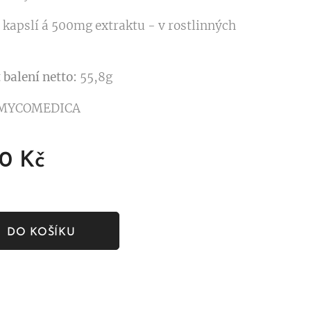
0 kapslí á 500mg extraktu - v rostlinných
balení netto:
55,8g
 MYCOMEDICA
00
Kč
DO KOŠÍKU