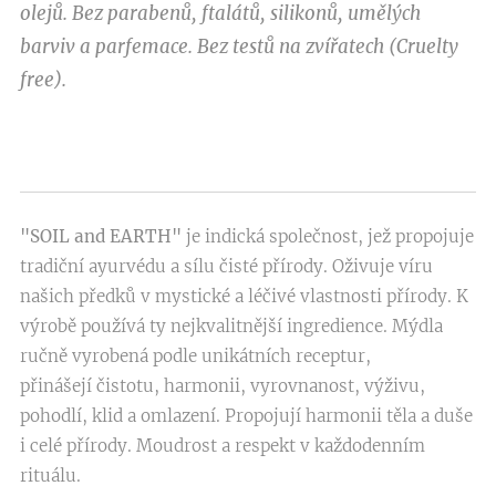
olejů. Bez parabenů, ftalátů, silikonů, umělých
barviv a parfemace. Bez testů na zvířatech (Cruelty
free).
"SOIL and EARTH"
je indická společnost, jež propojuje
tradiční ayurvédu a sílu čisté přírody. Oživuje víru
našich předků v mystické a léčivé vlastnosti přírody. K
výrobě používá ty nejkvalitnější ingredience. Mýdla
ručně vyrobená podle unikátních receptur,
přinášejí čistotu, harmonii, vyrovnanost, výživu,
pohodlí, klid a omlazení. Propojují harmonii těla a duše
i celé přírody. Moudrost a respekt v každodenním
rituálu.