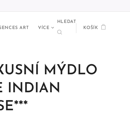
HLEDAT
SENCES ART
VÍCE
KOŠÍK
XUSNÍ MÝDLO
E INDIAN
E***