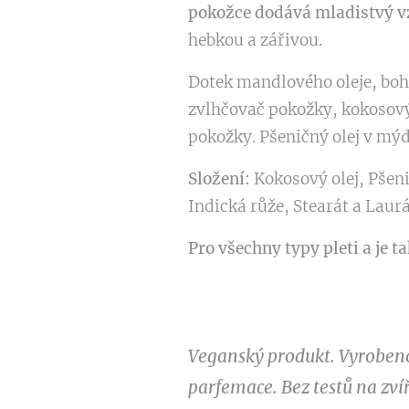
pokožce dodává mladistvý v
hebkou a zářivou.
Dotek mandlového oleje, bohat
zvlhčovač pokožky, kokosový
pokožky. Pšeničný olej v mý
Složení:
Kokosový olej, Pšenič
Indická růže, Stearát a Laur
Pro všechny typy pleti
a je t
Veganský produkt. Vyrobeno 
parfemace. Bez testů na zvíř