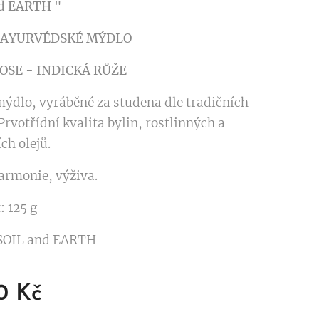
d EARTH "
 AYURVÉDSKÉ MÝDLO
OSE - INDICKÁ RŮŽE
mýdlo, vyráběné za studena dle tradičních
Prvotřídní kvalita bylin, rostlinných a
ch olejů.
harmonie, výživa.
:
125 g
SOIL and EARTH
0
Kč