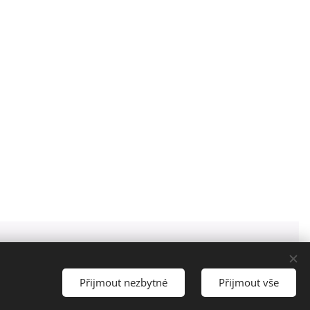
Obchodní podmínky
Cookies
Přijmout nezbytné
Přijmout vše