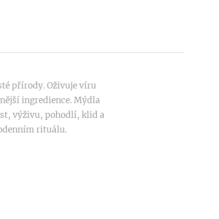
sté přírody. Oživuje víru
tnější ingredience. Mýdla
t, výživu, pohodlí, klid a
dodenním rituálu.