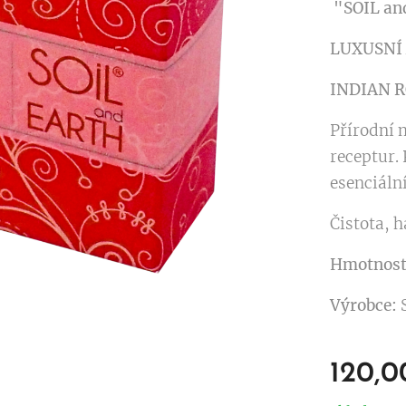
"SOIL an
LUXUSNÍ
INDIAN R
Přírodní 
receptur. 
esenciální
Čistota, 
Hmotnost
Výrobce:
120,0