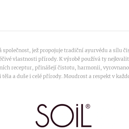
á společnost, jež propojuje tradiční ayurvédu a sílu či
éčivé vlastnosti přírody. K výrobě používá ty nejkvali
ích receptur, přinášejí čistotu, harmonii, vyrovnanos
 těla a duše i celé přírody. Moudrost a respekt v kaž