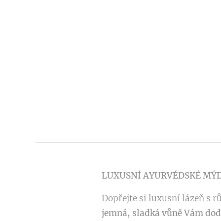
LUXUSNÍ AYURVÉDSKÉ MÝ
Dopřejte si luxusní lázeň s r
jemná, sladká vůně Vám dodá 