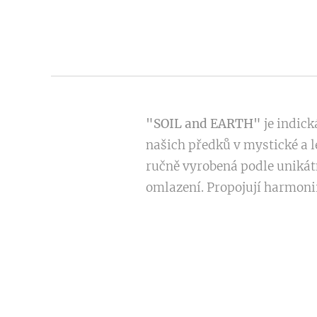
"SOIL and EARTH"
je indick
našich předků v mystické a l
ručně vyrobená podle unikátn
omlazení. Propojují harmonii