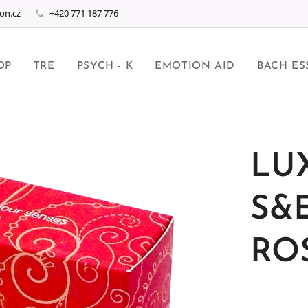
on.cz
+420 771 187 776
OP
TRE
PSYCH - K
EMOTION AID
BACH ES
LU
S&
ROS