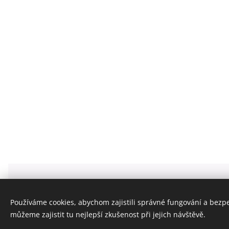
ZELENÝ ZVON - GREENBELLWORLD S.R.O.
info@zelenyzvon.cz
Používáme cookies, abychom zajistili správné fungování a bezp
Všechna práva vyhrazena 2020
můžeme zajistit tu nejlepší zkušenost při jejich návštěvě.