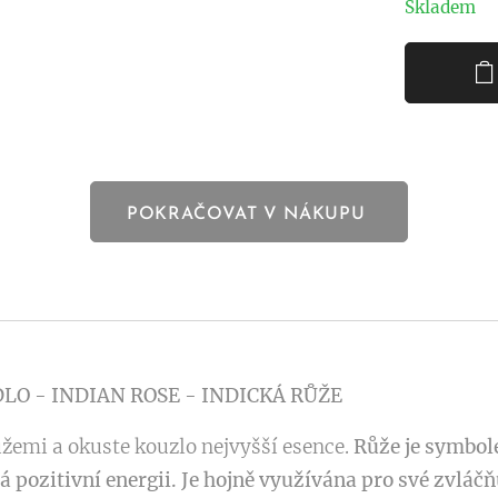
Skladem
POKRAČOVAT V NÁKUPU
DLO -
INDIAN ROSE - INDICKÁ RŮŽE
ůžemi a okuste kouzlo nejvyšší esence.
Růže je symbole
pozitivní energii. Je hojně využívána pro své zvláčňuj