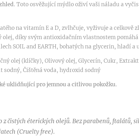
zhled.
Toto osvěžující mýdlo oživí vaši náladu a vyčis
ého na vitamín E a D, zvlhčuje, vyživuje a celkově zl
 olej, díky svým antioxidačním vlastnostem pomáhá
dlech SOIL and EARTH, bohatých na glycerin, hladí a 
ný olej (klíčky), Olivový olej, Glycerín, Cukr, Extrakt
át sodný, Čištěná voda, hydroxid sodný
aké uklidňující pro jemnou a citlivou pokožku.
z čistých éterických olejů. Bez parabenů, ftalátů, s
atech (Cruelty free).